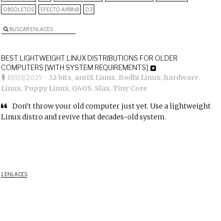
OBSOLETOS
EFECTO AIRBNB
D3
BUSCAR ENLACES
BEST LIGHTWEIGHT LINUX DISTRIBUTIONS FOR OLDER
COMPUTERS [WITH SYSTEM REQUIREMENTS]
19/03/2025
•
32 bits
,
antiX Linux
,
Bodhi Linux
,
hardware
,
Linux
,
Puppy Linux
,
Q4OS
,
Slax
,
Tiny Core
Don’t throw your old computer just yet. Use a lightweight
Linux distro and revive that decades-old system.
1 ENLACES