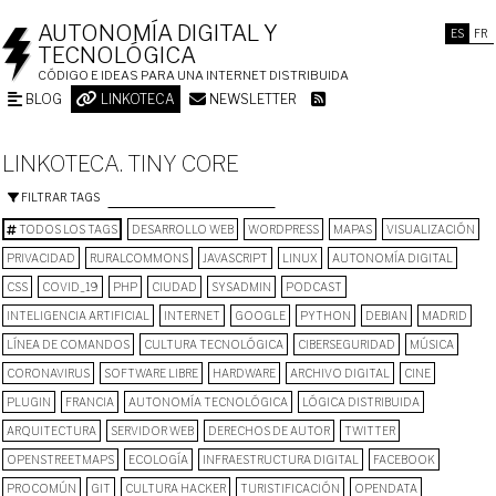
AUTONOMÍA DIGITAL Y
ES
FR
TECNOLÓGICA
CÓDIGO E IDEAS PARA UNA INTERNET DISTRIBUIDA
BLOG
LINKOTECA
NEWSLETTER
LINKOTECA. TINY CORE
FILTRAR TAGS
TODOS LOS TAGS
DESARROLLO WEB
WORDPRESS
MAPAS
VISUALIZACIÓN
PRIVACIDAD
RURALCOMMONS
JAVASCRIPT
LINUX
AUTONOMÍA DIGITAL
CSS
COVID_19
PHP
CIUDAD
SYSADMIN
PODCAST
INTELIGENCIA ARTIFICIAL
INTERNET
GOOGLE
PYTHON
DEBIAN
MADRID
LÍNEA DE COMANDOS
CULTURA TECNOLÓGICA
CIBERSEGURIDAD
MÚSICA
CORONAVIRUS
SOFTWARE LIBRE
HARDWARE
ARCHIVO DIGITAL
CINE
PLUGIN
FRANCIA
AUTONOMÍA TECNOLÓGICA
LÓGICA DISTRIBUIDA
ARQUITECTURA
SERVIDOR WEB
DERECHOS DE AUTOR
TWITTER
OPENSTREETMAPS
ECOLOGÍA
INFRAESTRUCTURA DIGITAL
FACEBOOK
PROCOMÚN
GIT
CULTURA HACKER
TURISTIFICACIÓN
OPENDATA