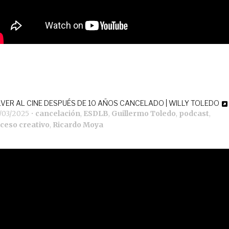
VER AL CINE DESPUÉS DE 10 AÑOS CANCELADO | WILLY TOLEDO
1/03/2025
•
cancelación
,
ESDLB
,
Guillermo Toledo
,
podcast
,
ceso creativo
,
Ricardo Moya