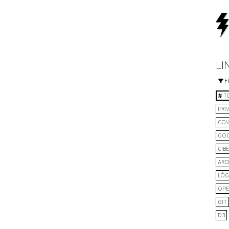
LI
F
TO
PRI
COV
GO
CIB
ARC
LÓG
OPE
GIT
D3