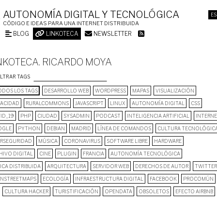
AUTONOMÍA DIGITAL Y TECNOLÓGICA
ES
CÓDIGO E IDEAS PARA UNA INTERNET DISTRIBUIDA
BLOG
LINKOTECA
NEWSLETTER
NKOTECA. RICARDO MOYA
ILTRAR TAGS
DOS LOS TAGS
DESARROLLO WEB
WORDPRESS
MAPAS
VISUALIZACIÓN
VACIDAD
RURALCOMMONS
JAVASCRIPT
LINUX
AUTONOMÍA DIGITAL
CSS
ID_19
PHP
CIUDAD
SYSADMIN
PODCAST
INTELIGENCIA ARTIFICIAL
INTERN
OGLE
PYTHON
DEBIAN
MADRID
LÍNEA DE COMANDOS
CULTURA TECNOLÓGIC
ERSEGURIDAD
MÚSICA
CORONAVIRUS
SOFTWARE LIBRE
HARDWARE
HIVO DIGITAL
CINE
PLUGIN
FRANCIA
AUTONOMÍA TECNOLÓGICA
ICA DISTRIBUIDA
ARQUITECTURA
SERVIDOR WEB
DERECHOS DE AUTOR
TWITTER
NSTREETMAPS
ECOLOGÍA
INFRAESTRUCTURA DIGITAL
FACEBOOK
PROCOMÚN
CULTURA HACKER
TURISTIFICACIÓN
OPENDATA
OBSOLETOS
EFECTO AIRBNB