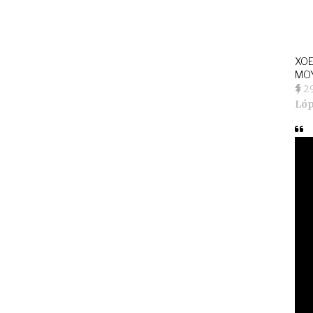
XOE
MOY
2
Ló