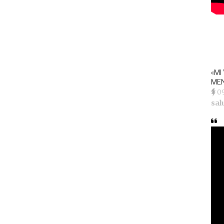
«MI
MEN
0
sal