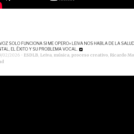
 VOZ SOLO FUNCIONA SI ME OPERO» LEIVA NOS HABLA DE LA SALU
TAL, EL ÉXITO Y SU PROBLEMA VOCAL.
9/02/2026
•
ESDLB
,
Leiva
,
música
,
proceso creativo
,
Ricardo M
ud