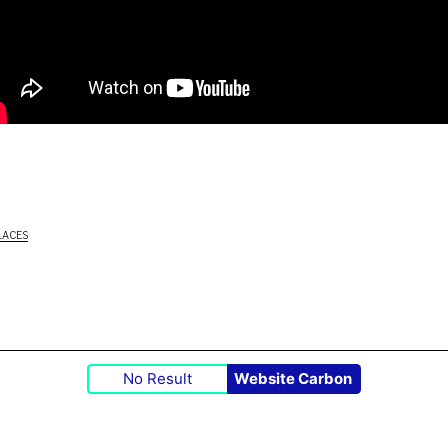
LACES
No Result
Website Carbon