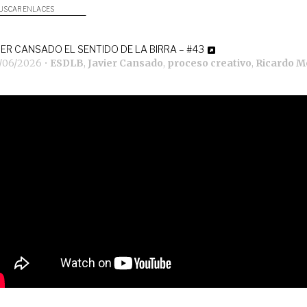
USCAR ENLACES
IER CANSADO EL SENTIDO DE LA BIRRA – #43
5/06/2026
•
ESDLB
,
Javier Cansado
,
proceso creativo
,
Ricardo M