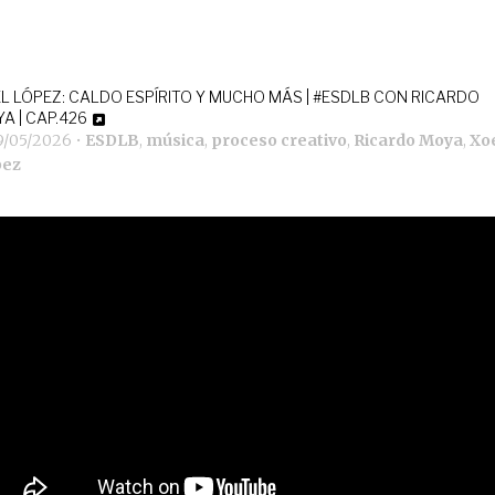
L LÓPEZ: CALDO ESPÍRITO Y MUCHO MÁS | #ESDLB CON RICARDO
A | CAP.426
9/05/2026
•
ESDLB
,
música
,
proceso creativo
,
Ricardo Moya
,
Xo
pez