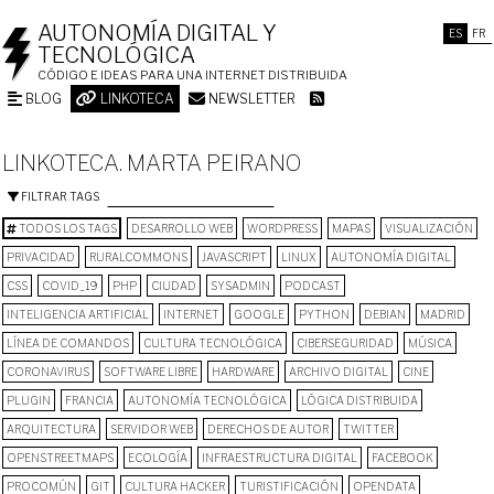
AUTONOMÍA DIGITAL Y
ES
FR
TECNOLÓGICA
CÓDIGO E IDEAS PARA UNA INTERNET DISTRIBUIDA
BLOG
LINKOTECA
NEWSLETTER
LINKOTECA. MARTA PEIRANO
FILTRAR TAGS
TODOS LOS TAGS
DESARROLLO WEB
WORDPRESS
MAPAS
VISUALIZACIÓN
PRIVACIDAD
RURALCOMMONS
JAVASCRIPT
LINUX
AUTONOMÍA DIGITAL
CSS
COVID_19
PHP
CIUDAD
SYSADMIN
PODCAST
INTELIGENCIA ARTIFICIAL
INTERNET
GOOGLE
PYTHON
DEBIAN
MADRID
LÍNEA DE COMANDOS
CULTURA TECNOLÓGICA
CIBERSEGURIDAD
MÚSICA
CORONAVIRUS
SOFTWARE LIBRE
HARDWARE
ARCHIVO DIGITAL
CINE
PLUGIN
FRANCIA
AUTONOMÍA TECNOLÓGICA
LÓGICA DISTRIBUIDA
ARQUITECTURA
SERVIDOR WEB
DERECHOS DE AUTOR
TWITTER
OPENSTREETMAPS
ECOLOGÍA
INFRAESTRUCTURA DIGITAL
FACEBOOK
PROCOMÚN
GIT
CULTURA HACKER
TURISTIFICACIÓN
OPENDATA