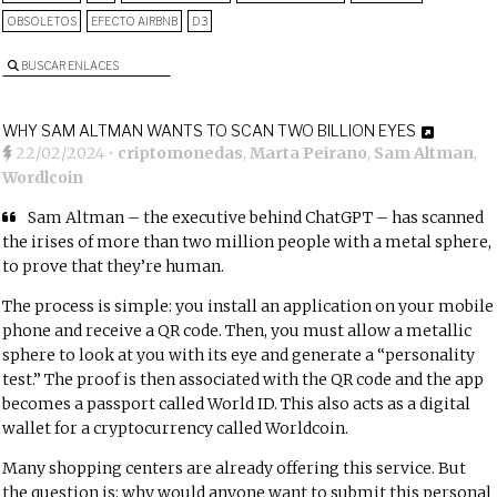
OBSOLETOS
EFECTO AIRBNB
D3
BUSCAR ENLACES
WHY SAM ALTMAN WANTS TO SCAN TWO BILLION EYES
22/02/2024
•
criptomonedas
,
Marta Peirano
,
Sam Altman
,
Wordlcoin
Sam Altman – the executive behind ChatGPT – has scanned
the irises of more than two million people with a metal sphere,
to prove that they’re human.
The process is simple: you install an application on your mobile
phone and receive a
QR code
. Then, you must allow a metallic
sphere to look at you with its eye and generate a “personality
test.” The proof is then associated with the
QR code
and the app
becomes a passport called World ID. This also acts as a digital
wallet for a cryptocurrency called Worldcoin.
Many shopping centers are already offering this service. But
the question is: why would anyone want to submit this personal