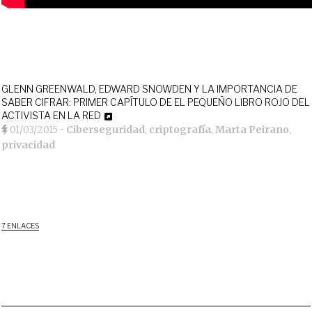
GLENN GREENWALD, EDWARD SNOWDEN Y LA IMPORTANCIA DE
SABER CIFRAR: PRIMER CAPÍTULO DE EL PEQUEÑO LIBRO ROJO DEL
ACTIVISTA EN LA RED
01/03/2015
•
Ciberseguridad
,
criptografía
,
Marta Peirano
,
privacidad
7 ENLACES