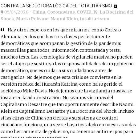
CONTRA LA SEDUCTORA LÓGICA DEL TOTALITARISMO
05/04/2020
•
China
,
Coronavirus
,
COVID_19
,
La Doctrina del
Shock
,
Marta Peirano
,
Naomi Klein
,
totalitarismo
Hay otros espejos en los que mirarnos, como Corea o
Alemania, en los que hay tres claves perfectamente
democráticas que acompañan la gestión de la pandemia:
mascarillas para todos, información contrastada y tests,
muchos tests. Las tecnologías de vigilancia masiva no pueden
ser el atajo que sustituya las responsabilidades de un gobierno
democrático, que es cuidar a sus ciudadanos antes de
castigarlos. No dejemos que esta crisis se convierta en la
versión médica del Huracán Katrina, como ha sugerido el
sociólogo Mike Davis. No dejemos que la vigilancia masiva se
instale en la administración. No seamos víctimas del
Capitalismo Desastre que tan oportunamente describe Naomi
Klein en Capitalismo Desastre y La Doctrina del Shock. Incluso
si las cifras de China son ciertas y su sistema de control
ciudadano funciona, una vez se haya instalado en nuestras vidas
como herramienta de gobierno, no tenemos anticuerpos para