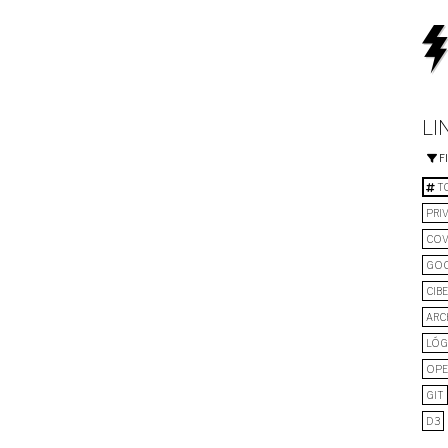
LI
F
TO
PRI
COV
GO
CIB
ARC
LÓG
OPE
GIT
D3