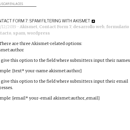
USCAR ENLACES
TACT FORM 7: SPAM FILTERING WITH AKISMET
/12/2019
•
Akismet
,
Contact Form 7
,
desarrollo web
,
formulario
tacto
,
spam
,
wordpress
There are three Akismet-related options:
smet:author
 give this option to the field where submitters input their names
mple: [text* your-name akismet:author]
 give this option to the field where submitters input their email
resses.
mple: [email* your-email akismet:author_email]