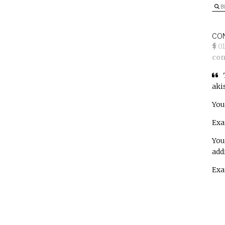
B
CON
01
con
aki
You
Exa
You
add
Exa