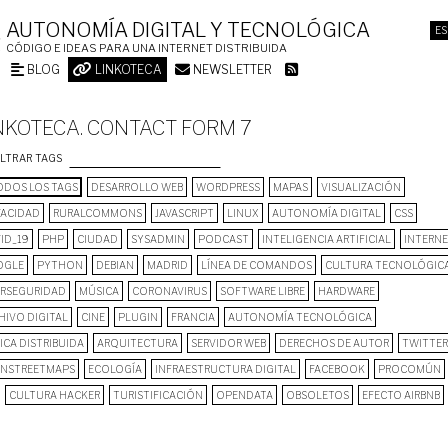
AUTONOMÍA DIGITAL Y TECNOLÓGICA
ES
CÓDIGO E IDEAS PARA UNA INTERNET DISTRIBUIDA
BLOG
LINKOTECA
NEWSLETTER
NKOTECA. CONTACT FORM 7
ILTRAR TAGS
DOS LOS TAGS
DESARROLLO WEB
WORDPRESS
MAPAS
VISUALIZACIÓN
VACIDAD
RURALCOMMONS
JAVASCRIPT
LINUX
AUTONOMÍA DIGITAL
CSS
ID_19
PHP
CIUDAD
SYSADMIN
PODCAST
INTELIGENCIA ARTIFICIAL
INTERN
OGLE
PYTHON
DEBIAN
MADRID
LÍNEA DE COMANDOS
CULTURA TECNOLÓGIC
ERSEGURIDAD
MÚSICA
CORONAVIRUS
SOFTWARE LIBRE
HARDWARE
HIVO DIGITAL
CINE
PLUGIN
FRANCIA
AUTONOMÍA TECNOLÓGICA
ICA DISTRIBUIDA
ARQUITECTURA
SERVIDOR WEB
DERECHOS DE AUTOR
TWITTER
NSTREETMAPS
ECOLOGÍA
INFRAESTRUCTURA DIGITAL
FACEBOOK
PROCOMÚN
CULTURA HACKER
TURISTIFICACIÓN
OPENDATA
OBSOLETOS
EFECTO AIRBNB