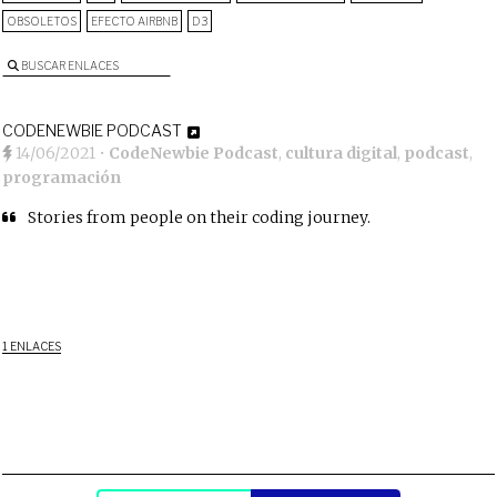
OBSOLETOS
EFECTO AIRBNB
D3
BUSCAR ENLACES
CODENEWBIE PODCAST
14/06/2021
•
CodeNewbie Podcast
,
cultura digital
,
podcast
,
programación
Stories from people on their coding journey.
1 ENLACES