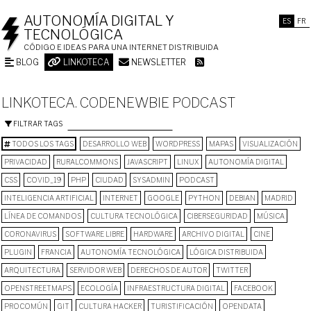
AUTONOMÍA DIGITAL Y
ES
FR
TECNOLÓGICA
CÓDIGO E IDEAS PARA UNA INTERNET DISTRIBUIDA
BLOG
LINKOTECA
NEWSLETTER
LINKOTECA. CODENEWBIE PODCAST
FILTRAR TAGS
TODOS LOS TAGS
DESARROLLO WEB
WORDPRESS
MAPAS
VISUALIZACIÓN
PRIVACIDAD
RURALCOMMONS
JAVASCRIPT
LINUX
AUTONOMÍA DIGITAL
CSS
COVID_19
PHP
CIUDAD
SYSADMIN
PODCAST
INTELIGENCIA ARTIFICIAL
INTERNET
GOOGLE
PYTHON
DEBIAN
MADRID
LÍNEA DE COMANDOS
CULTURA TECNOLÓGICA
CIBERSEGURIDAD
MÚSICA
CORONAVIRUS
SOFTWARE LIBRE
HARDWARE
ARCHIVO DIGITAL
CINE
PLUGIN
FRANCIA
AUTONOMÍA TECNOLÓGICA
LÓGICA DISTRIBUIDA
ARQUITECTURA
SERVIDOR WEB
DERECHOS DE AUTOR
TWITTER
OPENSTREETMAPS
ECOLOGÍA
INFRAESTRUCTURA DIGITAL
FACEBOOK
PROCOMÚN
GIT
CULTURA HACKER
TURISTIFICACIÓN
OPENDATA