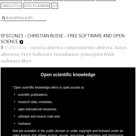
OBSOLETOS
EFECTO AIRBNB
D3
BUSCAR ENLACES
SFSCON23 – CHRISTIAN BUSSE – FREE SOFTWARE AND OPEN
SCIENCE
12/01/2024
•
ciencia abierta
,
conocimiento abierto
,
datos
abiertos
,
Free Software Foundation
,
principios FAIR
,
software libre