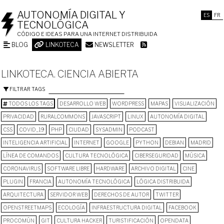
AUTONOMÍA DIGITAL Y
ES
FR
TECNOLÓGICA
CÓDIGO E IDEAS PARA UNA INTERNET DISTRIBUIDA
BLOG
LINKOTECA
NEWSLETTER
LINKOTECA. CIENCIA ABIERTA
FILTRAR TAGS
TODOS LOS TAGS
DESARROLLO WEB
WORDPRESS
MAPAS
VISUALIZACIÓN
PRIVACIDAD
RURALCOMMONS
JAVASCRIPT
LINUX
AUTONOMÍA DIGITAL
CSS
COVID_19
PHP
CIUDAD
SYSADMIN
PODCAST
INTELIGENCIA ARTIFICIAL
INTERNET
GOOGLE
PYTHON
DEBIAN
MADRID
LÍNEA DE COMANDOS
CULTURA TECNOLÓGICA
CIBERSEGURIDAD
MÚSICA
CORONAVIRUS
SOFTWARE LIBRE
HARDWARE
ARCHIVO DIGITAL
CINE
PLUGIN
FRANCIA
AUTONOMÍA TECNOLÓGICA
LÓGICA DISTRIBUIDA
ARQUITECTURA
SERVIDOR WEB
DERECHOS DE AUTOR
TWITTER
OPENSTREETMAPS
ECOLOGÍA
INFRAESTRUCTURA DIGITAL
FACEBOOK
PROCOMÚN
GIT
CULTURA HACKER
TURISTIFICACIÓN
OPENDATA