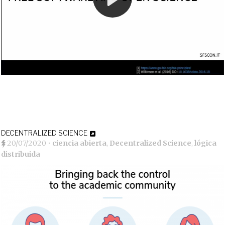
DECENTRALIZED SCIENCE
20/07/2020
•
ciencia abierta
,
Decentralized Science
,
lógica
distribuida