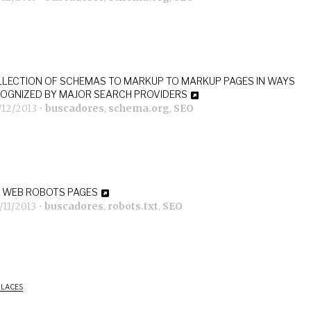
LECTION OF SCHEMAS TO MARKUP TO MARKUP PAGES IN WAYS
OGNIZED BY MAJOR SEARCH PROVIDERS
/12/2013
•
buscadores
,
schema.org
,
SEO
 WEB ROBOTS PAGES
/11/2013
•
buscadores
,
robots.txt
,
SEO
NLACES