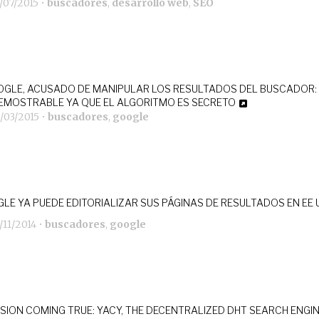
/07/2015
•
buscadores
,
desarrollo web
,
SEO
GLE, ACUSADO DE MANIPULAR LOS RESULTADOS DEL BUSCADOR:
EMOSTRABLE YA QUE EL ALGORITMO ES SECRETO
/03/2015
•
buscadores
,
google
LE YA PUEDE EDITORIALIZAR SUS PÁGINAS DE RESULTADOS EN EE 
/11/2014
•
buscadores
,
google
ISION COMING TRUE: YACY, THE DECENTRALIZED DHT SEARCH ENGI