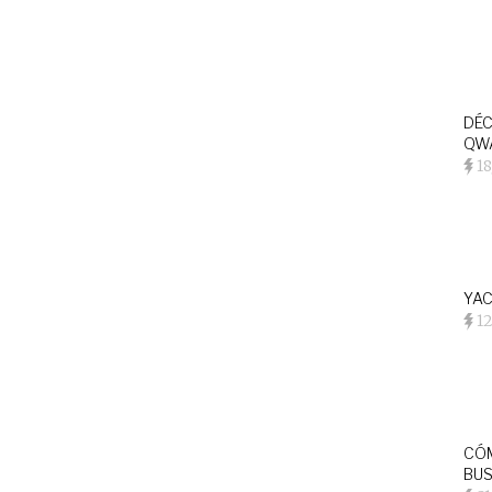
DÉC
QWA
18
YAC
1
CÓM
BU