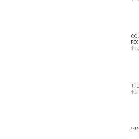
COL
REC
17
THE
14
17 E