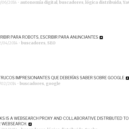
3/06/2014
•
autonomía digital
,
buscadores
,
lógica distribuida
,
Ya
RIBIR PARA ROBOTS, ESCRIBIR PARA ANUNCIANTES
2/04/2014
•
buscadores
,
SEO
TRUCOS IMPRESIONANTES QUE DEBERÍAS SABER SOBRE GOOGLE
/02/2014
•
buscadores
,
google
KS IS A WEBSEARCH PROXY AND COLLABORATIVE DISTRIBUTED T
 WEBSEARCH.