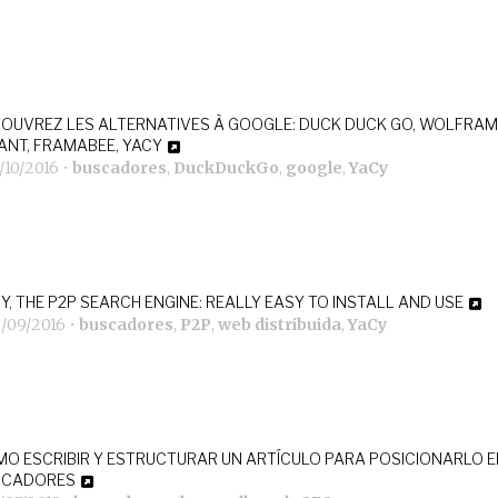
OUVREZ LES ALTERNATIVES À GOOGLE: DUCK DUCK GO, WOLFRAM
NT, FRAMABEE, YACY
/10/2016
•
buscadores
,
DuckDuckGo
,
google
,
YaCy
Y, THE P2P SEARCH ENGINE: REALLY EASY TO INSTALL AND USE
2/09/2016
•
buscadores
,
P2P
,
web distribuida
,
YaCy
O ESCRIBIR Y ESTRUCTURAR UN ARTÍCULO PARA POSICIONARLO E
SCADORES