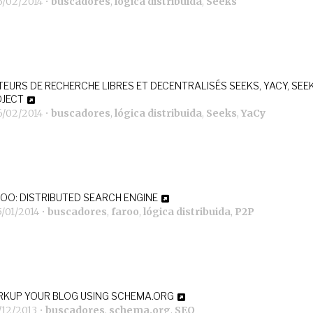
6/02/2014
•
buscadores
,
lógica distribuida
,
Seeks
EURS DE RECHERCHE LIBRES ET DECENTRALISÉS SEEKS, YACY, SEE
JECT
6/02/2014
•
buscadores
,
lógica distribuida
,
Seeks
,
YaCy
OO: DISTRIBUTED SEARCH ENGINE
/01/2014
•
buscadores
,
faroo
,
lógica distribuida
,
P2P
KUP YOUR BLOG USING SCHEMA.ORG
/12/2013
•
buscadores
,
schema.org
,
SEO