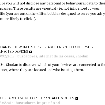
ure you will not disclose any personal or behavioural data to the
panies. These results are «neutral» ie. not influenced by your
file (you are out of the «filter bubble» designed to serve you ads 
 more likely to click…).
DAN IS THE WORLD’S FIRST SEARCH ENGINE FOR INTERNET-
NECTED DEVICES
9/02/2018
•
buscadores
,
internet de las cosas
,
Shodan
Use Shodan to discover which of your devices are connected to th
ernet, where they are located and who is using them.
GI. SEARCH ENGINE FOR 3D PRINTABLE MODELS
/06/2017
•
buscadores
,
impresión 3d