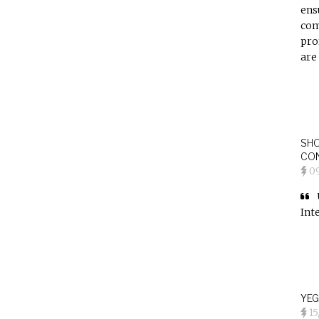
ens
com
pro
are
SHO
CON
0
Int
YEG
15