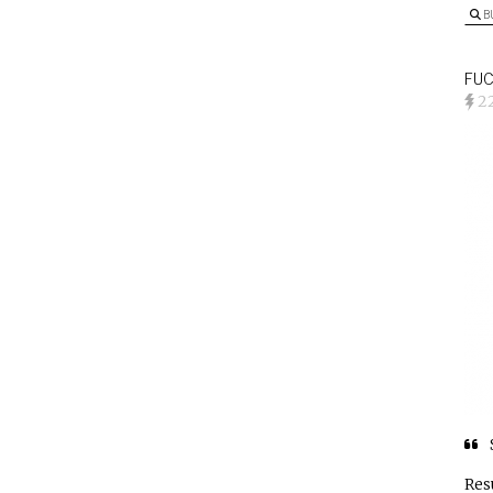
B
FUC
2
Res