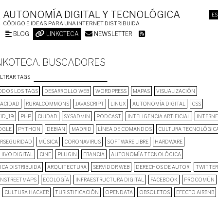
AUTONOMÍA DIGITAL Y TECNOLÓGICA
ES
CÓDIGO E IDEAS PARA UNA INTERNET DISTRIBUIDA
BLOG
LINKOTECA
NEWSLETTER
NKOTECA. BUSCADORES
ILTRAR TAGS
DOS LOS TAGS
DESARROLLO WEB
WORDPRESS
MAPAS
VISUALIZACIÓN
VACIDAD
RURALCOMMONS
JAVASCRIPT
LINUX
AUTONOMÍA DIGITAL
CSS
ID_19
PHP
CIUDAD
SYSADMIN
PODCAST
INTELIGENCIA ARTIFICIAL
INTERN
OGLE
PYTHON
DEBIAN
MADRID
LÍNEA DE COMANDOS
CULTURA TECNOLÓGIC
ERSEGURIDAD
MÚSICA
CORONAVIRUS
SOFTWARE LIBRE
HARDWARE
HIVO DIGITAL
CINE
PLUGIN
FRANCIA
AUTONOMÍA TECNOLÓGICA
ICA DISTRIBUIDA
ARQUITECTURA
SERVIDOR WEB
DERECHOS DE AUTOR
TWITTER
NSTREETMAPS
ECOLOGÍA
INFRAESTRUCTURA DIGITAL
FACEBOOK
PROCOMÚN
CULTURA HACKER
TURISTIFICACIÓN
OPENDATA
OBSOLETOS
EFECTO AIRBNB