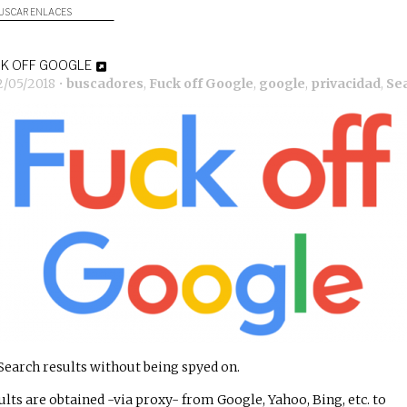
USCAR ENLACES
K OFF GOOGLE
2/05/2018
•
buscadores
,
Fuck off Google
,
google
,
privacidad
,
Se
Search results without being spyed on.
ults are obtained -via proxy- from Google, Yahoo, Bing, etc. to