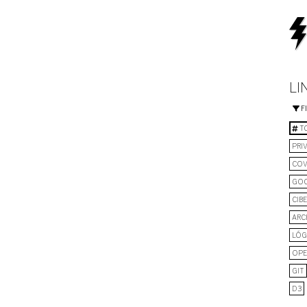
LI
F
TO
PRI
COV
GO
CIB
ARC
LÓG
OPE
GIT
D3