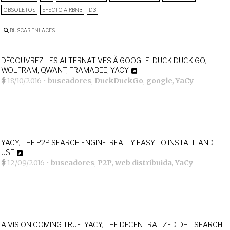
OBSOLETOS
EFECTO AIRBNB
D3
BUSCAR ENLACES
DÉCOUVREZ LES ALTERNATIVES À GOOGLE: DUCK DUCK GO,
WOLFRAM, QWANT, FRAMABEE, YACY
18/10/2016
•
buscadores
,
DuckDuckGo
,
google
,
YaCy
YACY, THE P2P SEARCH ENGINE: REALLY EASY TO INSTALL AND
USE
12/09/2016
•
buscadores
,
P2P
,
web distribuida
,
YaCy
A VISION COMING TRUE: YACY, THE DECENTRALIZED DHT SEARCH