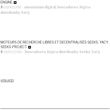
ENGINE
03/06/2014
•
autonomía digital
,
buscadores
,
lógica
distribuida
,
YaCy
MOTEURS DE RECHERCHE LIBRES ET DECENTRALISÉS SEEKS, YACY,
SEEKS-PROJECT
06/02/2014
•
buscadores
,
lógica distribuida
,
Seeks
,
YaCy
4 ENLACES