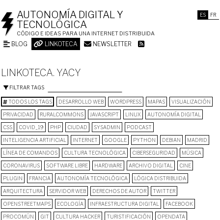
AUTONOMÍA DIGITAL Y
ES
FR
TECNOLÓGICA
CÓDIGO E IDEAS PARA UNA INTERNET DISTRIBUIDA
BLOG
LINKOTECA
NEWSLETTER
LINKOTECA. YACY
FILTRAR TAGS
TODOS LOS TAGS
DESARROLLO WEB
WORDPRESS
MAPAS
VISUALIZACIÓN
PRIVACIDAD
RURALCOMMONS
JAVASCRIPT
LINUX
AUTONOMÍA DIGITAL
CSS
COVID_19
PHP
CIUDAD
SYSADMIN
PODCAST
INTELIGENCIA ARTIFICIAL
INTERNET
GOOGLE
PYTHON
DEBIAN
MADRID
LÍNEA DE COMANDOS
CULTURA TECNOLÓGICA
CIBERSEGURIDAD
MÚSICA
CORONAVIRUS
SOFTWARE LIBRE
HARDWARE
ARCHIVO DIGITAL
CINE
PLUGIN
FRANCIA
AUTONOMÍA TECNOLÓGICA
LÓGICA DISTRIBUIDA
ARQUITECTURA
SERVIDOR WEB
DERECHOS DE AUTOR
TWITTER
OPENSTREETMAPS
ECOLOGÍA
INFRAESTRUCTURA DIGITAL
FACEBOOK
PROCOMÚN
GIT
CULTURA HACKER
TURISTIFICACIÓN
OPENDATA