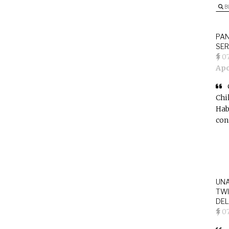
B
PAN
SER
0
Apo
Chi
Hab
con
UNA
TWI
DEL
0