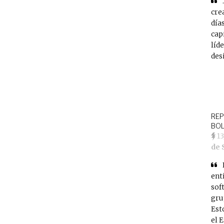
cre
día
cap
líd
des
REP
BOL
1
de 
ent
sof
gru
Est
el 