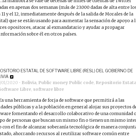
…la maniobra se vale de decenas de miles de cuentas de Twitter
adas en apenas dos semanas (más de 23.000 dadas de alta entre lo
s 11 y el 12, inmediatamente después de la salida de Morales de la
ital) que se están usando para aumentar la sensación de apoyo a 
eres opositores, atacar al exmandatario y ayudar a propagar
información sobre él en otros países.
OSITORIO ESTATAL DE SOFTWARE LIBRE (RESL) DEL GOBIERNO DE
IVIA
3/01/2020
•
Bolivia
,
Public money Public code
,
Repositorio Estata
Software Libre
,
software libre
Es una herramienta de forja de software que permitirá a las
idades públicas y a la población en general alojar sus proyectos d
tware fomentando el desarrollo colaborativo de una comunidad 
po de personas que buscan un mismo fin o tienen un mismo inte
o con el fin de alcanzar soberanía tecnológica de manera conjunt
Estado, ahorrando recursos al reutilizar software común entre