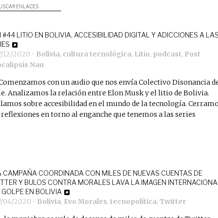
USCAR ENLACES
 #44 LITIO EN BOLIVIA, ACCESIBILIDAD DIGITAL Y ADICCIONES A LA
IES
7/12/2020
•
Bolivia
,
cultura tecnológica
,
Litio
,
podcast
,
Post
calipsis Nau
Comenzamos con un audio que nos envía Colectivo Disonancia d
le. Analizamos la relación entre Elon Musk y el litio de Bolivia.
lamos sobre accesibilidad en el mundo de la tecnología. Cerram
 reflexiones en torno al enganche que tenemos a las series
 CAMPAÑA COORDINADA CON MILES DE NUEVAS CUENTAS DE
TTER Y BULOS CONTRA MORALES LAVA LA IMAGEN INTERNACIONA
 GOLPE EN BOLIVIA
7/04/2020
•
Bolivia
,
Evo Morales
,
tecnopolítica
,
Twitter