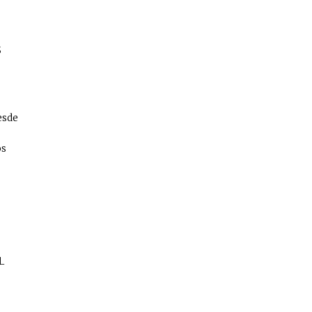
S
esde
os
L