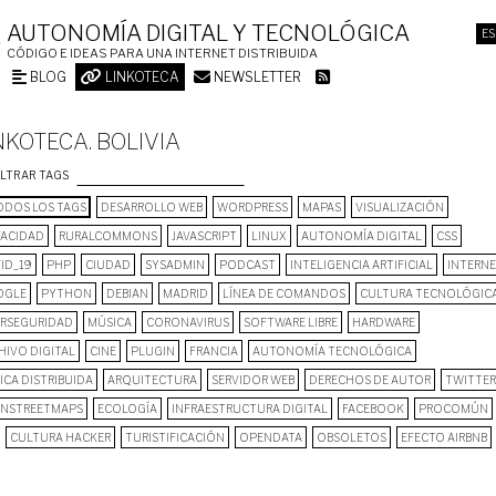
AUTONOMÍA DIGITAL Y TECNOLÓGICA
ES
CÓDIGO E IDEAS PARA UNA INTERNET DISTRIBUIDA
BLOG
LINKOTECA
NEWSLETTER
NKOTECA. BOLIVIA
ILTRAR TAGS
DOS LOS TAGS
DESARROLLO WEB
WORDPRESS
MAPAS
VISUALIZACIÓN
VACIDAD
RURALCOMMONS
JAVASCRIPT
LINUX
AUTONOMÍA DIGITAL
CSS
ID_19
PHP
CIUDAD
SYSADMIN
PODCAST
INTELIGENCIA ARTIFICIAL
INTERN
OGLE
PYTHON
DEBIAN
MADRID
LÍNEA DE COMANDOS
CULTURA TECNOLÓGIC
ERSEGURIDAD
MÚSICA
CORONAVIRUS
SOFTWARE LIBRE
HARDWARE
HIVO DIGITAL
CINE
PLUGIN
FRANCIA
AUTONOMÍA TECNOLÓGICA
ICA DISTRIBUIDA
ARQUITECTURA
SERVIDOR WEB
DERECHOS DE AUTOR
TWITTER
NSTREETMAPS
ECOLOGÍA
INFRAESTRUCTURA DIGITAL
FACEBOOK
PROCOMÚN
CULTURA HACKER
TURISTIFICACIÓN
OPENDATA
OBSOLETOS
EFECTO AIRBNB