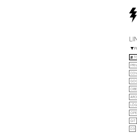
LI
F
TO
PRI
COV
GO
CIB
ARC
LÓG
OPE
GIT
D3