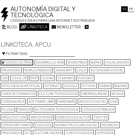
AUTONOMÍA DIGITAL Y
ES
FR
TECNOLÓGICA
CÓDIGO E IDEAS PARA UNA INTERNET DISTRIBUIDA
BLOG
LINKOTECA
NEWSLETTER
LINKOTECA. APCU
FILTRAR TAGS
TODOS LOS TAGS
DESARROLLO WEB
WORDPRESS
MAPAS
VISUALIZACIÓN
PRIVACIDAD
RURALCOMMONS
JAVASCRIPT
LINUX
AUTONOMÍA DIGITAL
CSS
COVID_19
PHP
CIUDAD
SYSADMIN
PODCAST
INTELIGENCIA ARTIFICIAL
INTERNET
GOOGLE
PYTHON
DEBIAN
MADRID
LÍNEA DE COMANDOS
CULTURA TECNOLÓGICA
CIBERSEGURIDAD
MÚSICA
CORONAVIRUS
SOFTWARE LIBRE
HARDWARE
ARCHIVO DIGITAL
CINE
PLUGIN
FRANCIA
AUTONOMÍA TECNOLÓGICA
LÓGICA DISTRIBUIDA
ARQUITECTURA
SERVIDOR WEB
DERECHOS DE AUTOR
TWITTER
OPENSTREETMAPS
ECOLOGÍA
INFRAESTRUCTURA DIGITAL
FACEBOOK
PROCOMÚN
GIT
CULTURA HACKER
TURISTIFICACIÓN
OPENDATA