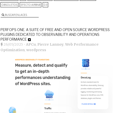
OBSOLETOS
EFECTO AIRBNB
D3
BUSCAR ENLACES
PERFOPS ONE. A SUITE OF FREE AND OPEN SOURCE WORDPRESS
PLUGINS DEDICATED TO OBSERVABILITY AND OPERATIONS
PERFORMANCE
26/05/2025
•
APCu
,
Pierre Lannoy
,
Web Performance
Optimization
,
wordpress