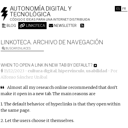
AUTONOMÍA DIGITAL Y
ES
FR
TECNOLÓGICA
CÓDIGO E IDEAS PARA UNA INTERNET DISTRIBUIDA
BLOG
LINKOTECA
NEWSLETTER
LINKOTECA. ARCHIVO DE NAVEGACIÓN
BUSCAR ENLACES
WHEN TO OPEN A LINK IN NEW TAB BY DEFAULT?
15/12/2023
•
cultura digital
,
hipervínculo
,
usabilidad
• Por
Alfonso Sánchez Uzábal
Almost all my research online recommended that don’t
make it open in a new tab. The main reasons are
1. The default behavior of hyperlinks is that they open within
the same page.
2. Let the users choose it themselves.