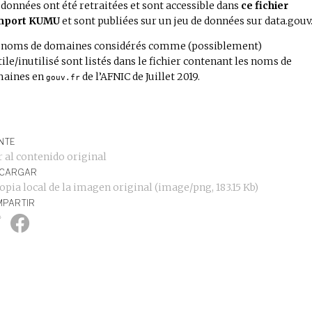
 données ont été retraitées et sont accessible dans
ce fichier
mport KUMU
et sont publiées sur un
jeu de données sur data.gouv.
s
noms de domaines considérés comme (possiblement)
tile/inutilisé sont listés dans le fichier contenant les noms de
aines en
de l’AFNIC de Juillet 2019
.
gouv.fr
NTE
r al contenido original
SCARGAR
opia local de la imagen original
(image/png, 183.15 Kb)
PARTIR