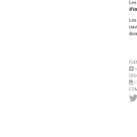
Les
d’i
Le
inu
dom
FUE
I
DE
C
COM