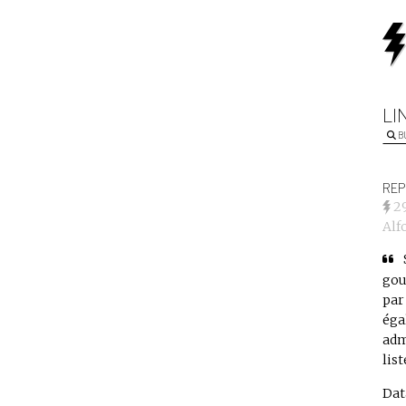
LI
B
REP
2
Alf
gou
par
éga
adm
lis
Dat