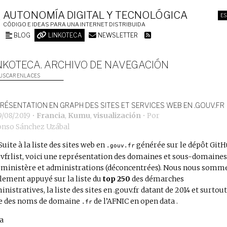
AUTONOMÍA DIGITAL Y TECNOLÓGICA
ES
CÓDIGO E IDEAS PARA UNA INTERNET DISTRIBUIDA
BLOG
LINKOTECA
NEWSLETTER
NKOTECA. ARCHIVO DE NAVEGACIÓN
USCAR ENLACES
RÉSENTATION EN GRAPH DES SITES ET SERVICES WEB EN .GOUV.FR
9/08/2019
•
Francia
,
Kumu
,
visualización
• Por
onso Sánchez Uzábal
Suite à la liste des sites web en
générée sur le dépôt
GitH
.gouv.fr
vfrlist
, voici une représentation des domaines et sous-domaines
 ministère et administrations (déconcentrées). Nous nous somm
lement appuyé sur la liste du
top 250
des démarches
inistratives
, la
liste des sites en .gouv.fr datant de 2014
et surtout
te des noms de domaine
de l’AFNIC en open data
.
.fr
a