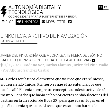
AUTONOMÍA DIGITAL Y
ES
FR
TECNOLÓGICA
CÓDIGO E IDEAS PARA UNA INTERNET DISTRIBUIDA
BLOG
LINKOTECA
NEWSLETTER
LINKOTECA. ARCHIVO DE NAVEGACIÓN
BUSCAR ENLACES
JAVIER DEL PINO: «DIRÍA QUE MUCHA GENTE FUERA DE LEÓN NO
SABE LO QUE PASA CON EL DEBATE DE LA AUTOMOMÍA»
11/03/2023
•
Cadena Ser
,
Carlos Llamas
,
Javier del Pino
,
radio
• Por
Alfonso Sánchez Uzábal
Carlos tenía unos elementos que yo creo que eran únicos y
siguen siendo únicos. Primero es que él no entendía por qué
estaba allí. Él tenía siempre un concepto autodestructivo de sí
mismo. Pensaba que había caído por ciertas confabulaciones del
destino en la dirección de Hora 25 , pero que era un lugar en el
que él no tenía que estar. Él tenía que estar en su barrio de