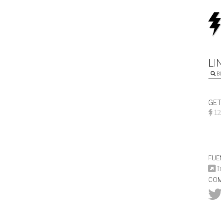
LI
B
GET
12
FUE
I
COM