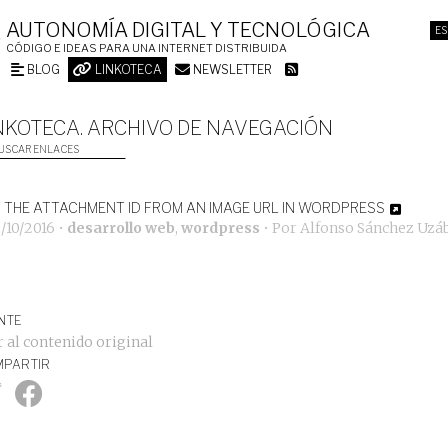
AUTONOMÍA DIGITAL Y TECNOLÓGICA
ES
CÓDIGO E IDEAS PARA UNA INTERNET DISTRIBUIDA
BLOG
LINKOTECA
NEWSLETTER
NKOTECA. ARCHIVO DE NAVEGACIÓN
USCAR ENLACES
 THE ATTACHMENT ID FROM AN IMAGE URL IN WORDPRESS
/10/2016
•
desarrollo web
,
wordpress
• Por
Alfonso Sánchez Uzá
NTE
r al contenido original
PARTIR