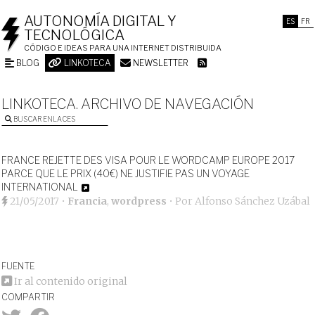
AUTONOMÍA DIGITAL Y
ES
FR
TECNOLÓGICA
CÓDIGO E IDEAS PARA UNA INTERNET DISTRIBUIDA
BLOG
LINKOTECA
NEWSLETTER
LINKOTECA. ARCHIVO DE NAVEGACIÓN
BUSCAR ENLACES
FRANCE REJETTE DES VISA POUR LE WORDCAMP EUROPE 2017
PARCE QUE LE PRIX (40€) NE JUSTIFIE PAS UN VOYAGE
INTERNATIONAL
21/05/2017
•
Francia
,
wordpress
• Por
Alfonso Sánchez Uzábal
FUENTE
Ir al contenido original
COMPARTIR