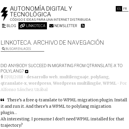
AUTONOMÍA DIGITAL Y
ES
FR
TECNOLÓGICA
CÓDIGO E IDEAS PARA UNA INTERNET DISTRIBUIDA
BLOG
LINKOTECA
NEWSLETTER
LINKOTECA. ARCHIVO DE NAVEGACIÓN
BUSCAR ENLACES
DID ANYBODY SUCCEED IN MIGRATING FROM QTRANSLATE-X TO
POLYLANG?
17/01/2018
•
desarrollo web
,
multilenguaje
,
polylang
,
qtranslate-x
,
wordpress
,
Wordpress multilingüe
,
WPML
• Por
Alfonso Sánchez Uzábal
There’s a free q-translate to WPML migration plugin. Install
it and run it. And there’s a WPML to polylang migration
plugin…
Ah interesting. I presume I don’t need WPML installed for that
trajectory?