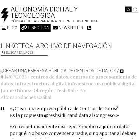
AUTONOMÍA DIGITAL Y
ES
FR
TECNOLÓGICA
CÓDIGO E IDEAS PARA UNA INTERNET DISTRIBUIDA
BLOG
LINKOTECA
NEWSLETTER
LINKOTECA. ARCHIVO DE NAVEGACIÓN
BUSCAR ENLACES
¿CREAR UNA EMPRESA PÚBLICA DE CENTROS DE DATOS?
14/07/2023
•
centros de datos
,
centros de procesamiento de
datos
,
infraestructura digital
,
infraestructura pública digital
,
Jaime Gómez-Obregón
,
Tesh Sidi
• Por
Alfonso Sánchez Uzábal
¿Crear una empresa pública de Centros de Datos?
Es la propuesta
@teshsidi
, candidata al Congreso.
Yo respetuosamente discrepo. Y explico aquí, con datos,
por qué. No busco convencer a nadie, sino aportar al debate