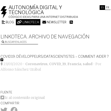
AUTONOMÍA DIGITAL Y
ES
FR
TECNOLÓGICA
CÓDIGO E IDEAS PARA UNA INTERNET DISTRIBUIDA
BLOG
LINKOTECA
NEWSLETTER
LINKOTECA. ARCHIVO DE NAVEGACIÓN
BUSCAR ENLACES
COVID19: DÉVELOPPEURS/DATASCIENTISTES – COMMENT AIDER ?
23/03/2020
•
Coronavirus
,
COVID_19
,
Francia
,
salud
• Por
Alfonso Sánchez Uzábal
FUENTE
Ir al contenido original
COMPARTIR