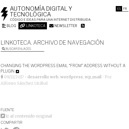
AUTONOMÍA DIGITAL Y
ES
FR
TECNOLÓGICA
CÓDIGO E IDEAS PARA UNA INTERNET DISTRIBUIDA
BLOG
LINKOTECA
NEWSLETTER
LINKOTECA. ARCHIVO DE NAVEGACIÓN
BUSCAR ENLACES
CHANGING THE WORDPRESS EMAIL “FROM” ADDRESS WITHOUT A
PLUGIN
09/11/2017
•
desarrollo web
,
wordpress
,
wp_mail
• Por
Alfonso Sánchez Uzábal
FUENTE
Ir al contenido original
COMPARTIR