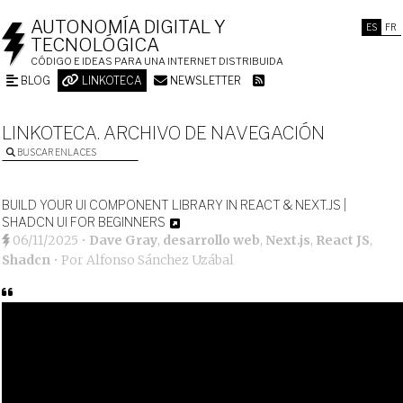
AUTONOMÍA DIGITAL Y
ES
FR
TECNOLÓGICA
CÓDIGO E IDEAS PARA UNA INTERNET DISTRIBUIDA
BLOG
LINKOTECA
NEWSLETTER
LINKOTECA. ARCHIVO DE NAVEGACIÓN
BUSCAR ENLACES
BUILD YOUR UI COMPONENT LIBRARY IN REACT & NEXT.JS |
SHADCN UI FOR BEGINNERS
06/11/2025
•
Dave Gray
,
desarrollo web
,
Next.js
,
React JS
,
Shadcn
• Por
Alfonso Sánchez Uzábal