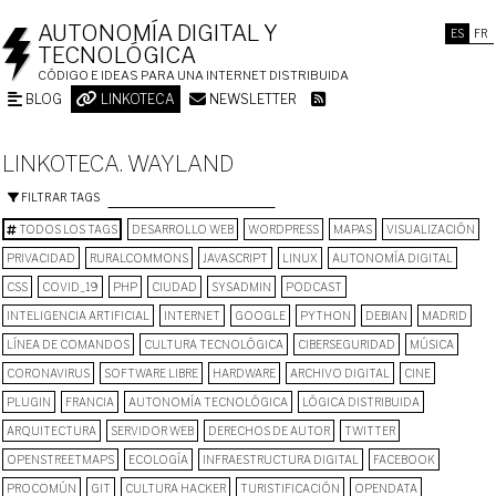
AUTONOMÍA DIGITAL Y
ES
FR
TECNOLÓGICA
CÓDIGO E IDEAS PARA UNA INTERNET DISTRIBUIDA
BLOG
LINKOTECA
NEWSLETTER
LINKOTECA. WAYLAND
FILTRAR TAGS
TODOS LOS TAGS
DESARROLLO WEB
WORDPRESS
MAPAS
VISUALIZACIÓN
PRIVACIDAD
RURALCOMMONS
JAVASCRIPT
LINUX
AUTONOMÍA DIGITAL
CSS
COVID_19
PHP
CIUDAD
SYSADMIN
PODCAST
INTELIGENCIA ARTIFICIAL
INTERNET
GOOGLE
PYTHON
DEBIAN
MADRID
LÍNEA DE COMANDOS
CULTURA TECNOLÓGICA
CIBERSEGURIDAD
MÚSICA
CORONAVIRUS
SOFTWARE LIBRE
HARDWARE
ARCHIVO DIGITAL
CINE
PLUGIN
FRANCIA
AUTONOMÍA TECNOLÓGICA
LÓGICA DISTRIBUIDA
ARQUITECTURA
SERVIDOR WEB
DERECHOS DE AUTOR
TWITTER
OPENSTREETMAPS
ECOLOGÍA
INFRAESTRUCTURA DIGITAL
FACEBOOK
PROCOMÚN
GIT
CULTURA HACKER
TURISTIFICACIÓN
OPENDATA