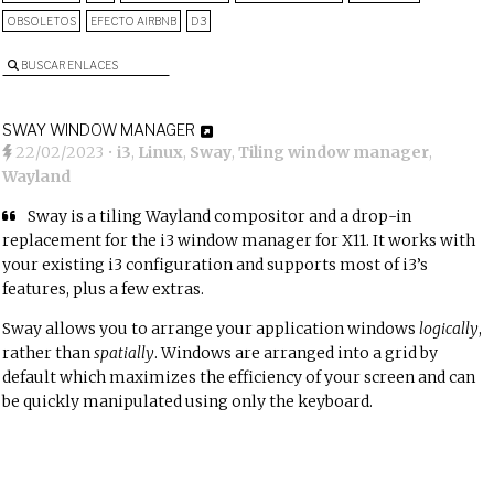
OBSOLETOS
EFECTO AIRBNB
D3
BUSCAR ENLACES
SWAY WINDOW MANAGER
22/02/2023
•
i3
,
Linux
,
Sway
,
Tiling window manager
,
Wayland
Sway is a tiling Wayland compositor and a drop-in
replacement for the
i3 window manager
for X11. It works with
your existing i3 configuration and supports most of i3’s
features, plus a few extras.
Sway allows you to arrange your application windows
logically
,
rather than
spatially
. Windows are arranged into a grid by
default which maximizes the efficiency of your screen and can
be quickly manipulated using only the keyboard.