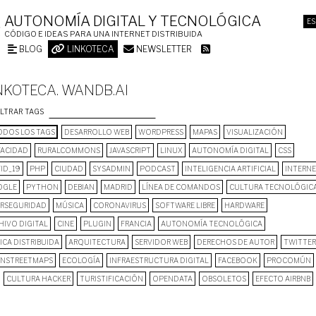
AUTONOMÍA DIGITAL Y TECNOLÓGICA
ES
CÓDIGO E IDEAS PARA UNA INTERNET DISTRIBUIDA
BLOG
LINKOTECA
NEWSLETTER
NKOTECA. WANDB.AI
ILTRAR TAGS
DOS LOS TAGS
DESARROLLO WEB
WORDPRESS
MAPAS
VISUALIZACIÓN
VACIDAD
RURALCOMMONS
JAVASCRIPT
LINUX
AUTONOMÍA DIGITAL
CSS
ID_19
PHP
CIUDAD
SYSADMIN
PODCAST
INTELIGENCIA ARTIFICIAL
INTERN
OGLE
PYTHON
DEBIAN
MADRID
LÍNEA DE COMANDOS
CULTURA TECNOLÓGIC
ERSEGURIDAD
MÚSICA
CORONAVIRUS
SOFTWARE LIBRE
HARDWARE
HIVO DIGITAL
CINE
PLUGIN
FRANCIA
AUTONOMÍA TECNOLÓGICA
ICA DISTRIBUIDA
ARQUITECTURA
SERVIDOR WEB
DERECHOS DE AUTOR
TWITTER
NSTREETMAPS
ECOLOGÍA
INFRAESTRUCTURA DIGITAL
FACEBOOK
PROCOMÚN
CULTURA HACKER
TURISTIFICACIÓN
OPENDATA
OBSOLETOS
EFECTO AIRBNB