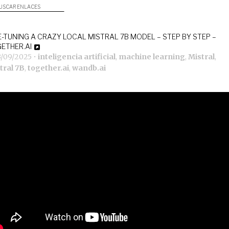
USCAR ENLACES
E-TUNING A CRAZY LOCAL MISTRAL 7B MODEL – STEP BY STEP –
ETHER.AI
3/09/2025
•
inteligencia artificial
,
machine learning
,
Mistral
,
tral 7B
,
together.ai
,
wandb.ai