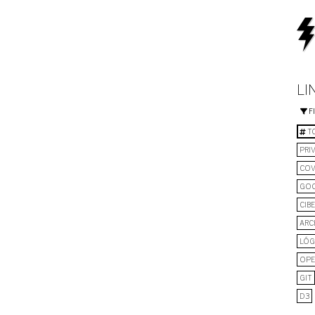
LI
F
TO
PRI
COV
GO
CIB
ARC
LÓG
OPE
GIT
D3