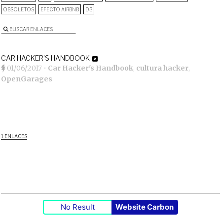
OBSOLETOS
EFECTO AIRBNB
D3
BUSCAR ENLACES
CAR HACKER’S HANDBOOK
01/06/2017
•
Car Hacker's Handbook
,
cultura hacker
,
OpenGarages
1 ENLACES
No Result
Website Carbon