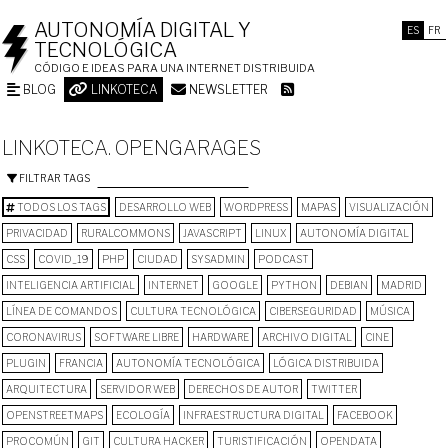
AUTONOMÍA DIGITAL Y
ES
FR
TECNOLÓGICA
CÓDIGO E IDEAS PARA UNA INTERNET DISTRIBUIDA
BLOG
LINKOTECA
NEWSLETTER
LINKOTECA. OPENGARAGES
FILTRAR TAGS
TODOS LOS TAGS
DESARROLLO WEB
WORDPRESS
MAPAS
VISUALIZACIÓN
PRIVACIDAD
RURALCOMMONS
JAVASCRIPT
LINUX
AUTONOMÍA DIGITAL
CSS
COVID_19
PHP
CIUDAD
SYSADMIN
PODCAST
INTELIGENCIA ARTIFICIAL
INTERNET
GOOGLE
PYTHON
DEBIAN
MADRID
LÍNEA DE COMANDOS
CULTURA TECNOLÓGICA
CIBERSEGURIDAD
MÚSICA
CORONAVIRUS
SOFTWARE LIBRE
HARDWARE
ARCHIVO DIGITAL
CINE
PLUGIN
FRANCIA
AUTONOMÍA TECNOLÓGICA
LÓGICA DISTRIBUIDA
ARQUITECTURA
SERVIDOR WEB
DERECHOS DE AUTOR
TWITTER
OPENSTREETMAPS
ECOLOGÍA
INFRAESTRUCTURA DIGITAL
FACEBOOK
PROCOMÚN
GIT
CULTURA HACKER
TURISTIFICACIÓN
OPENDATA