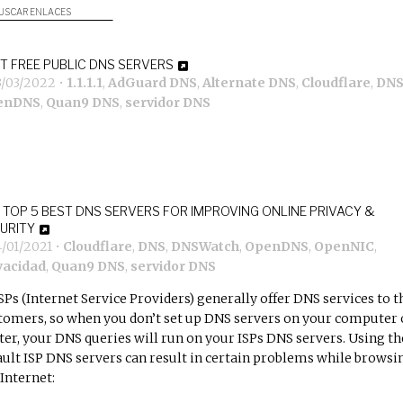
USCAR ENLACES
T FREE PUBLIC DNS SERVERS
3/03/2022
•
1.1.1.1
,
AdGuard DNS
,
Alternate DNS
,
Cloudflare
,
DN
enDNS
,
Quan9 DNS
,
servidor DNS
 TOP 5 BEST DNS SERVERS FOR IMPROVING ONLINE PRIVACY &
URITY
4/01/2021
•
Cloudflare
,
DNS
,
DNSWatch
,
OpenDNS
,
OpenNIC
,
vacidad
,
Quan9 DNS
,
servidor DNS
SPs (Internet Service Providers) generally offer DNS services to t
tomers, so when you don’t set up DNS servers on your computer 
ter, your DNS queries will run on your ISPs DNS servers. Using th
ault ISP DNS servers can result in certain problems while browsi
 Internet: