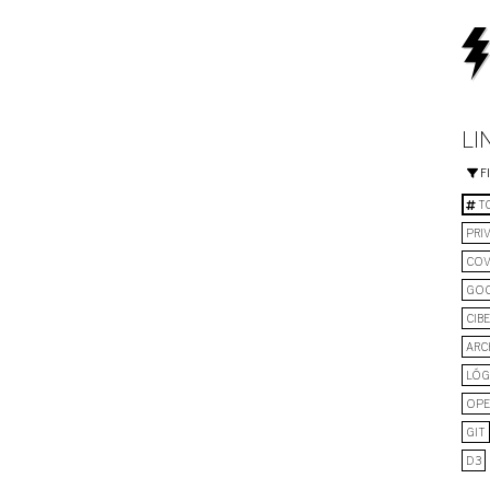
LI
F
TO
PRI
COV
GO
CIB
ARC
LÓG
OPE
GIT
D3