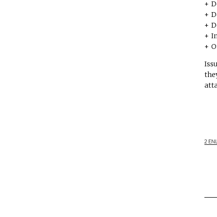
D
D
D
I
O
Iss
the
att
2 EN