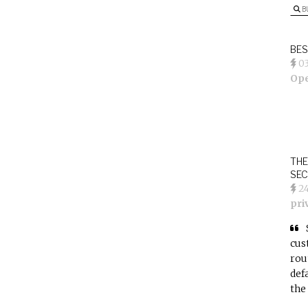
B
BES
0
Op
THE
SEC
2
pri
cus
rou
def
the