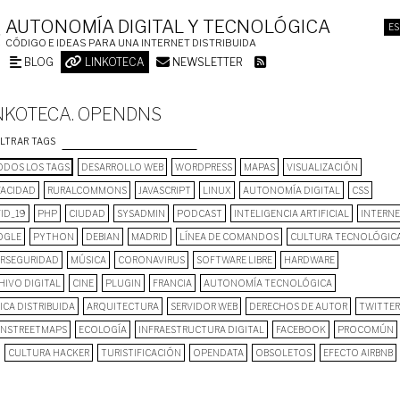
AUTONOMÍA DIGITAL Y TECNOLÓGICA
ES
CÓDIGO E IDEAS PARA UNA INTERNET DISTRIBUIDA
BLOG
LINKOTECA
NEWSLETTER
NKOTECA. OPENDNS
ILTRAR TAGS
DOS LOS TAGS
DESARROLLO WEB
WORDPRESS
MAPAS
VISUALIZACIÓN
VACIDAD
RURALCOMMONS
JAVASCRIPT
LINUX
AUTONOMÍA DIGITAL
CSS
ID_19
PHP
CIUDAD
SYSADMIN
PODCAST
INTELIGENCIA ARTIFICIAL
INTERN
OGLE
PYTHON
DEBIAN
MADRID
LÍNEA DE COMANDOS
CULTURA TECNOLÓGIC
ERSEGURIDAD
MÚSICA
CORONAVIRUS
SOFTWARE LIBRE
HARDWARE
HIVO DIGITAL
CINE
PLUGIN
FRANCIA
AUTONOMÍA TECNOLÓGICA
ICA DISTRIBUIDA
ARQUITECTURA
SERVIDOR WEB
DERECHOS DE AUTOR
TWITTER
NSTREETMAPS
ECOLOGÍA
INFRAESTRUCTURA DIGITAL
FACEBOOK
PROCOMÚN
CULTURA HACKER
TURISTIFICACIÓN
OPENDATA
OBSOLETOS
EFECTO AIRBNB