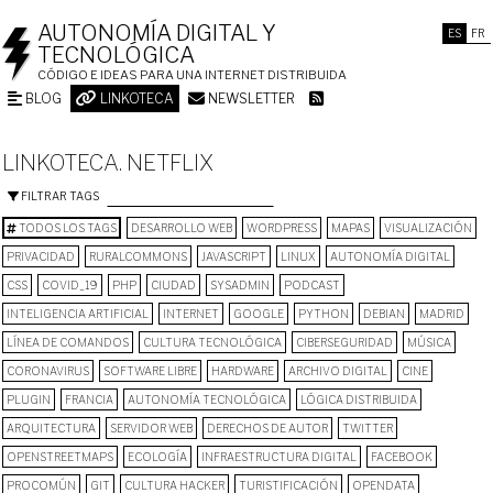
AUTONOMÍA DIGITAL Y
ES
FR
TECNOLÓGICA
CÓDIGO E IDEAS PARA UNA INTERNET DISTRIBUIDA
BLOG
LINKOTECA
NEWSLETTER
LINKOTECA. NETFLIX
FILTRAR TAGS
TODOS LOS TAGS
DESARROLLO WEB
WORDPRESS
MAPAS
VISUALIZACIÓN
PRIVACIDAD
RURALCOMMONS
JAVASCRIPT
LINUX
AUTONOMÍA DIGITAL
CSS
COVID_19
PHP
CIUDAD
SYSADMIN
PODCAST
INTELIGENCIA ARTIFICIAL
INTERNET
GOOGLE
PYTHON
DEBIAN
MADRID
LÍNEA DE COMANDOS
CULTURA TECNOLÓGICA
CIBERSEGURIDAD
MÚSICA
CORONAVIRUS
SOFTWARE LIBRE
HARDWARE
ARCHIVO DIGITAL
CINE
PLUGIN
FRANCIA
AUTONOMÍA TECNOLÓGICA
LÓGICA DISTRIBUIDA
ARQUITECTURA
SERVIDOR WEB
DERECHOS DE AUTOR
TWITTER
OPENSTREETMAPS
ECOLOGÍA
INFRAESTRUCTURA DIGITAL
FACEBOOK
PROCOMÚN
GIT
CULTURA HACKER
TURISTIFICACIÓN
OPENDATA