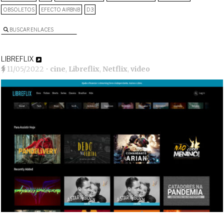
OBSOLETOS
EFECTO AIRBNB
D3
BUSCAR ENLACES
LIBREFLIX
11/05/2022
•
cine
,
Libreflix
,
Netflix
,
video