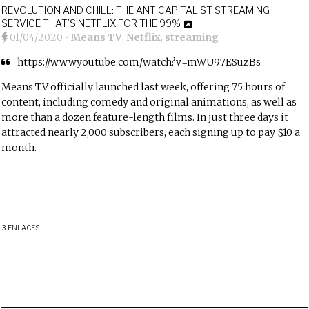
REVOLUTION AND CHILL: THE ANTICAPITALIST STREAMING
SERVICE THAT’S NETFLIX FOR THE 99%
01/04/2020
•
Means TV
,
Netflix
,
streaming
https://www.youtube.com/watch?v=mWU97ESuzBs
Means TV officially launched last week, offering 75 hours of
content, including comedy and original animations, as well as
more than a dozen feature-length films. In just three days it
attracted nearly 2,000 subscribers, each signing up to pay $10 a
month.
3 ENLACES