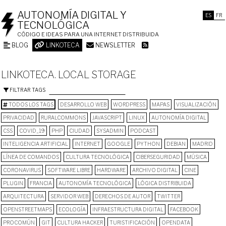
AUTONOMÍA DIGITAL Y
ES
FR
TECNOLÓGICA
CÓDIGO E IDEAS PARA UNA INTERNET DISTRIBUIDA
BLOG
LINKOTECA
NEWSLETTER
LINKOTECA. LOCAL STORAGE
FILTRAR TAGS
TODOS LOS TAGS
DESARROLLO WEB
WORDPRESS
MAPAS
VISUALIZACIÓN
PRIVACIDAD
RURALCOMMONS
JAVASCRIPT
LINUX
AUTONOMÍA DIGITAL
CSS
COVID_19
PHP
CIUDAD
SYSADMIN
PODCAST
INTELIGENCIA ARTIFICIAL
INTERNET
GOOGLE
PYTHON
DEBIAN
MADRID
LÍNEA DE COMANDOS
CULTURA TECNOLÓGICA
CIBERSEGURIDAD
MÚSICA
CORONAVIRUS
SOFTWARE LIBRE
HARDWARE
ARCHIVO DIGITAL
CINE
PLUGIN
FRANCIA
AUTONOMÍA TECNOLÓGICA
LÓGICA DISTRIBUIDA
ARQUITECTURA
SERVIDOR WEB
DERECHOS DE AUTOR
TWITTER
OPENSTREETMAPS
ECOLOGÍA
INFRAESTRUCTURA DIGITAL
FACEBOOK
PROCOMÚN
GIT
CULTURA HACKER
TURISTIFICACIÓN
OPENDATA