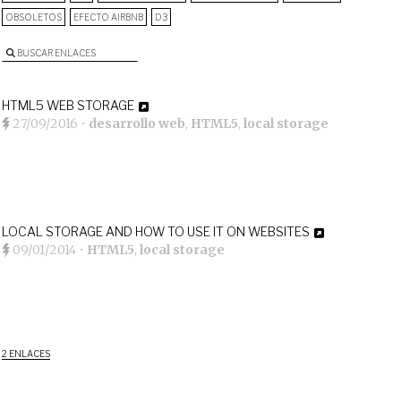
OBSOLETOS
EFECTO AIRBNB
D3
BUSCAR ENLACES
HTML5 WEB STORAGE
27/09/2016
•
desarrollo web
,
HTML5
,
local storage
LOCAL STORAGE AND HOW TO USE IT ON WEBSITES
09/01/2014
•
HTML5
,
local storage
2 ENLACES