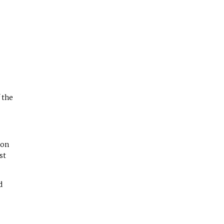
 the
ion
st
d