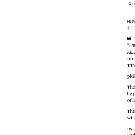
B
HOW
0
“
lin
KIL
imm
TTY
pkil
The
by 
of 
The
wit
ps 