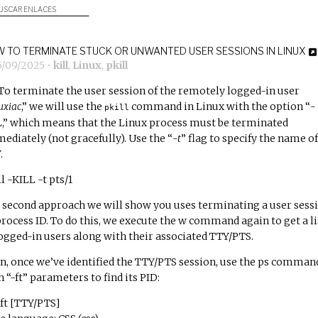
USCAR ENLACES
 TO TERMINATE STUCK OR UNWANTED USER SESSIONS IN LINUX
5/09/2025
•
kill
,
Linux
,
pkill
To terminate the user session of the remotely logged-in user
uxiac
,” we will use the
command in Linux with the option “
-
pkill
L
,” which means that the Linux process must be terminated
ediately (not gracefully). Use the “
-t
” flag to specify the name of
.
l -KILL -t pts/1
 second approach we will show you uses terminating a user sess
process ID. To do this, we execute the w command again to get a li
logged-in users along with their associated TTY/PTS.
n, once we’ve identified the TTY/PTS session, use the ps comman
h “-ft” parameters to find its PID:
-ft [TTY/PTS]