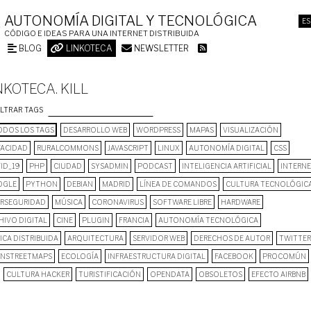
AUTONOMÍA DIGITAL Y TECNOLÓGICA
ES
CÓDIGO E IDEAS PARA UNA INTERNET DISTRIBUIDA
BLOG
LINKOTECA
NEWSLETTER
NKOTECA. KILL
ILTRAR TAGS
DOS LOS TAGS
DESARROLLO WEB
WORDPRESS
MAPAS
VISUALIZACIÓN
VACIDAD
RURALCOMMONS
JAVASCRIPT
LINUX
AUTONOMÍA DIGITAL
CSS
ID_19
PHP
CIUDAD
SYSADMIN
PODCAST
INTELIGENCIA ARTIFICIAL
INTERN
OGLE
PYTHON
DEBIAN
MADRID
LÍNEA DE COMANDOS
CULTURA TECNOLÓGIC
ERSEGURIDAD
MÚSICA
CORONAVIRUS
SOFTWARE LIBRE
HARDWARE
HIVO DIGITAL
CINE
PLUGIN
FRANCIA
AUTONOMÍA TECNOLÓGICA
ICA DISTRIBUIDA
ARQUITECTURA
SERVIDOR WEB
DERECHOS DE AUTOR
TWITTER
NSTREETMAPS
ECOLOGÍA
INFRAESTRUCTURA DIGITAL
FACEBOOK
PROCOMÚN
CULTURA HACKER
TURISTIFICACIÓN
OPENDATA
OBSOLETOS
EFECTO AIRBNB