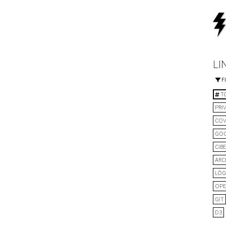
LI
F
TO
PRI
COV
GO
CIB
ARC
LÓG
OPE
GIT
D3