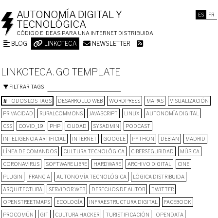
AUTONOMÍA DIGITAL Y
ES
FR
TECNOLÓGICA
CÓDIGO E IDEAS PARA UNA INTERNET DISTRIBUIDA
BLOG
LINKOTECA
NEWSLETTER
LINKOTECA. GO TEMPLATE
FILTRAR TAGS
TODOS LOS TAGS
DESARROLLO WEB
WORDPRESS
MAPAS
VISUALIZACIÓN
PRIVACIDAD
RURALCOMMONS
JAVASCRIPT
LINUX
AUTONOMÍA DIGITAL
CSS
COVID_19
PHP
CIUDAD
SYSADMIN
PODCAST
INTELIGENCIA ARTIFICIAL
INTERNET
GOOGLE
PYTHON
DEBIAN
MADRID
LÍNEA DE COMANDOS
CULTURA TECNOLÓGICA
CIBERSEGURIDAD
MÚSICA
CORONAVIRUS
SOFTWARE LIBRE
HARDWARE
ARCHIVO DIGITAL
CINE
PLUGIN
FRANCIA
AUTONOMÍA TECNOLÓGICA
LÓGICA DISTRIBUIDA
ARQUITECTURA
SERVIDOR WEB
DERECHOS DE AUTOR
TWITTER
OPENSTREETMAPS
ECOLOGÍA
INFRAESTRUCTURA DIGITAL
FACEBOOK
PROCOMÚN
GIT
CULTURA HACKER
TURISTIFICACIÓN
OPENDATA