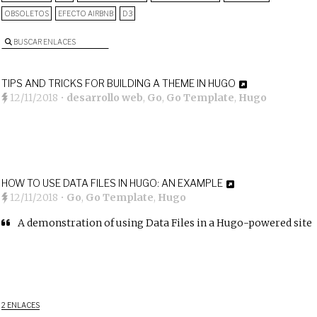
OBSOLETOS
EFECTO AIRBNB
D3
BUSCAR ENLACES
TIPS AND TRICKS FOR BUILDING A THEME IN HUGO
12/11/2018
•
desarrollo web
,
Go
,
Go Template
,
Hugo
HOW TO USE DATA FILES IN HUGO: AN EXAMPLE
12/11/2018
•
Go
,
Go Template
,
Hugo
A demonstration of using Data Files in a Hugo-powered site
2 ENLACES