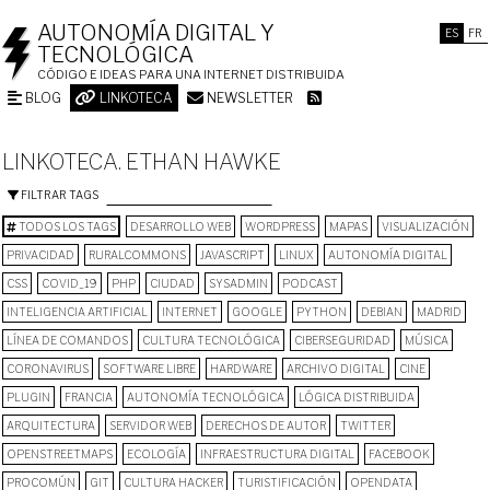
AUTONOMÍA DIGITAL Y
ES
FR
TECNOLÓGICA
CÓDIGO E IDEAS PARA UNA INTERNET DISTRIBUIDA
BLOG
LINKOTECA
NEWSLETTER
LINKOTECA. ETHAN HAWKE
FILTRAR TAGS
TODOS LOS TAGS
DESARROLLO WEB
WORDPRESS
MAPAS
VISUALIZACIÓN
PRIVACIDAD
RURALCOMMONS
JAVASCRIPT
LINUX
AUTONOMÍA DIGITAL
CSS
COVID_19
PHP
CIUDAD
SYSADMIN
PODCAST
INTELIGENCIA ARTIFICIAL
INTERNET
GOOGLE
PYTHON
DEBIAN
MADRID
LÍNEA DE COMANDOS
CULTURA TECNOLÓGICA
CIBERSEGURIDAD
MÚSICA
CORONAVIRUS
SOFTWARE LIBRE
HARDWARE
ARCHIVO DIGITAL
CINE
PLUGIN
FRANCIA
AUTONOMÍA TECNOLÓGICA
LÓGICA DISTRIBUIDA
ARQUITECTURA
SERVIDOR WEB
DERECHOS DE AUTOR
TWITTER
OPENSTREETMAPS
ECOLOGÍA
INFRAESTRUCTURA DIGITAL
FACEBOOK
PROCOMÚN
GIT
CULTURA HACKER
TURISTIFICACIÓN
OPENDATA