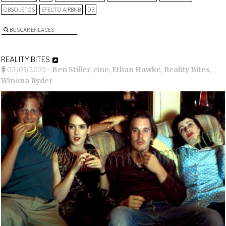
OBSOLETOS
EFECTO AIRBNB
D3
BUSCAR ENLACES
REALITY BITES
02/03/2025
•
Ben Stiller
,
cine
,
Ethan Hawke
,
Reality Bites
,
Winona Ryder