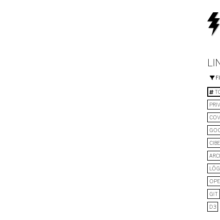
LI
F
TO
PRI
COV
GO
CIB
ARC
LÓG
OPE
GIT
D3