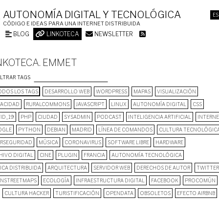
AUTONOMÍA DIGITAL Y TECNOLÓGICA
ES
CÓDIGO E IDEAS PARA UNA INTERNET DISTRIBUIDA
BLOG
LINKOTECA
NEWSLETTER
NKOTECA. EMMET
ILTRAR TAGS
DOS LOS TAGS
DESARROLLO WEB
WORDPRESS
MAPAS
VISUALIZACIÓN
VACIDAD
RURALCOMMONS
JAVASCRIPT
LINUX
AUTONOMÍA DIGITAL
CSS
ID_19
PHP
CIUDAD
SYSADMIN
PODCAST
INTELIGENCIA ARTIFICIAL
INTERN
OGLE
PYTHON
DEBIAN
MADRID
LÍNEA DE COMANDOS
CULTURA TECNOLÓGIC
ERSEGURIDAD
MÚSICA
CORONAVIRUS
SOFTWARE LIBRE
HARDWARE
HIVO DIGITAL
CINE
PLUGIN
FRANCIA
AUTONOMÍA TECNOLÓGICA
ICA DISTRIBUIDA
ARQUITECTURA
SERVIDOR WEB
DERECHOS DE AUTOR
TWITTER
NSTREETMAPS
ECOLOGÍA
INFRAESTRUCTURA DIGITAL
FACEBOOK
PROCOMÚN
CULTURA HACKER
TURISTIFICACIÓN
OPENDATA
OBSOLETOS
EFECTO AIRBNB