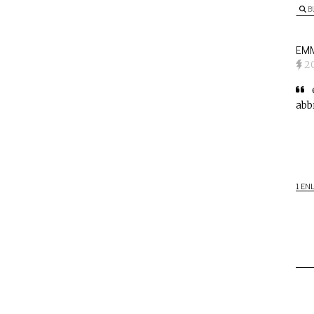
B
EMM
2
abb
1 EN