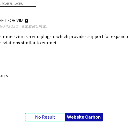
USCAR ENLACES
ET FOR VIM
0/07/2020
•
emmet
,
vim
emmet-vim
is a vim plug-in which provides support for expandi
reviations similar to
emmet
.
LACES
No Result
Website Carbon