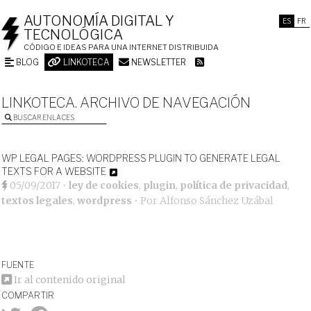
AUTONOMÍA DIGITAL Y
ES
FR
TECNOLÓGICA
CÓDIGO E IDEAS PARA UNA INTERNET DISTRIBUIDA
BLOG
LINKOTECA
NEWSLETTER
LINKOTECA. ARCHIVO DE NAVEGACIÓN
BUSCAR ENLACES
WP LEGAL PAGES: WORDPRESS PLUGIN TO GENERATE LEGAL
TEXTS FOR A WEBSITE
05/09/2017
•
ley de cookies
,
plugin
,
política de privacidad
,
textos legales
,
wordpress
• Por
Alfonso Sánchez Uzábal
FUENTE
Ir al contenido original
COMPARTIR