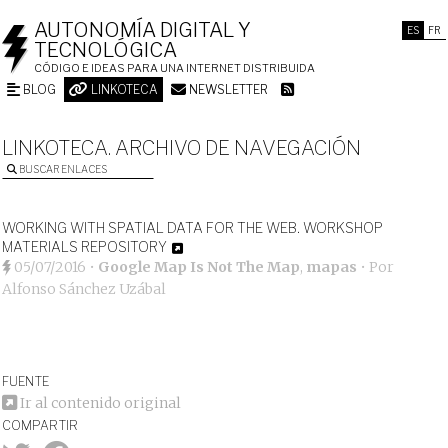
AUTONOMÍA DIGITAL Y
ES
FR
TECNOLÓGICA
CÓDIGO E IDEAS PARA UNA INTERNET DISTRIBUIDA
BLOG
LINKOTECA
NEWSLETTER
LINKOTECA. ARCHIVO DE NAVEGACIÓN
BUSCAR ENLACES
WORKING WITH SPATIAL DATA FOR THE WEB. WORKSHOP
MATERIALS REPOSITORY
05/07/2016
•
Google Map Is Not The Map
,
mapas
• Por
Alfonso Sánchez Uzábal
FUENTE
Ir al contenido original
COMPARTIR