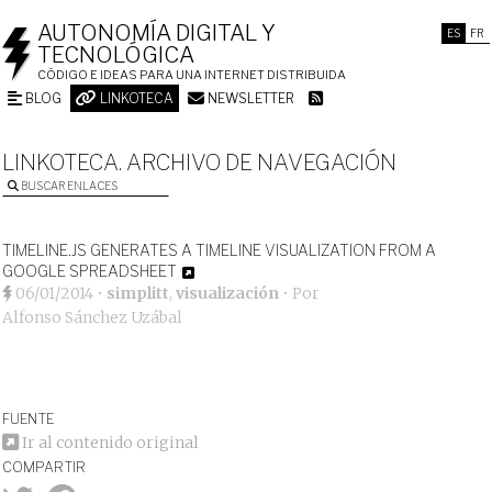
AUTONOMÍA DIGITAL Y
ES
FR
TECNOLÓGICA
CÓDIGO E IDEAS PARA UNA INTERNET DISTRIBUIDA
BLOG
LINKOTECA
NEWSLETTER
LINKOTECA. ARCHIVO DE NAVEGACIÓN
BUSCAR ENLACES
TIMELINE.JS GENERATES A TIMELINE VISUALIZATION FROM A
GOOGLE SPREADSHEET
06/01/2014
•
simplitt
,
visualización
• Por
Alfonso Sánchez Uzábal
FUENTE
Ir al contenido original
COMPARTIR