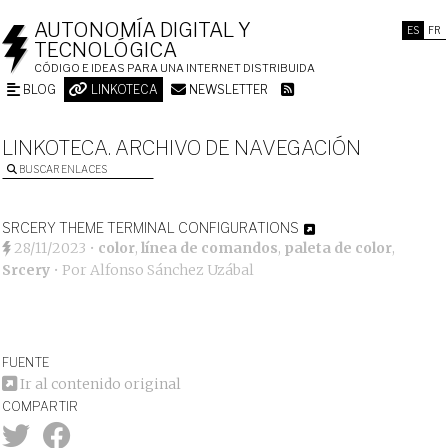
AUTONOMÍA DIGITAL Y
ES
FR
TECNOLÓGICA
CÓDIGO E IDEAS PARA UNA INTERNET DISTRIBUIDA
BLOG
LINKOTECA
NEWSLETTER
LINKOTECA. ARCHIVO DE NAVEGACIÓN
BUSCAR ENLACES
SRCERY THEME TERMINAL CONFIGURATIONS
28/11/2023
•
color
,
línea de comandos
,
paleta de color
,
Srcery
• Por
Alfonso Sánchez Uzábal
FUENTE
Ir al contenido original
COMPARTIR