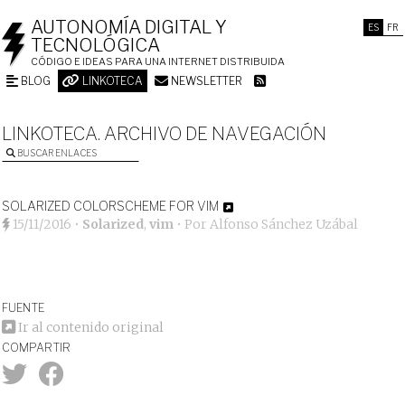
AUTONOMÍA DIGITAL Y
ES
FR
TECNOLÓGICA
CÓDIGO E IDEAS PARA UNA INTERNET DISTRIBUIDA
BLOG
LINKOTECA
NEWSLETTER
LINKOTECA. ARCHIVO DE NAVEGACIÓN
BUSCAR ENLACES
SOLARIZED COLORSCHEME FOR VIM
15/11/2016
•
Solarized
,
vim
• Por
Alfonso Sánchez Uzábal
FUENTE
Ir al contenido original
COMPARTIR