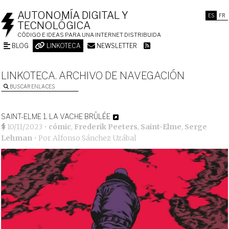
AUTONOMÍA DIGITAL Y
ES
FR
TECNOLÓGICA
CÓDIGO E IDEAS PARA UNA INTERNET DISTRIBUIDA
BLOG
LINKOTECA
NEWSLETTER
LINKOTECA. ARCHIVO DE NAVEGACIÓN
BUSCAR ENLACES
SAINT-ELME 1. LA VACHE BRÛLÉE
10/11/2023
•
cómic
,
Frederik Peeters
,
Saint-Elme
,
Serge
Lehman
• Por
Alfonso Sánchez Uzábal