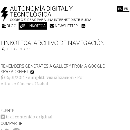
AUTONOMÍA DIGITAL Y
ES
FR
TECNOLÓGICA
CÓDIGO E IDEAS PARA UNA INTERNET DISTRIBUIDA
BLOG
LINKOTECA
NEWSLETTER
LINKOTECA. ARCHIVO DE NAVEGACIÓN
BUSCAR ENLACES
REMEMBERS GENERATES A GALLERY FROM A GOOGLE
SPREADSHEET
06/01/2014
•
simplitt
,
visualización
• Por
Alfonso Sánchez Uzábal
FUENTE
Ir al contenido original
COMPARTIR