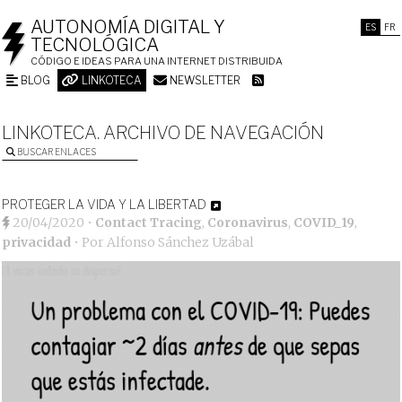
AUTONOMÍA DIGITAL Y
ES
FR
TECNOLÓGICA
CÓDIGO E IDEAS PARA UNA INTERNET DISTRIBUIDA
BLOG
LINKOTECA
NEWSLETTER
LINKOTECA. ARCHIVO DE NAVEGACIÓN
BUSCAR ENLACES
PROTEGER LA VIDA Y LA LIBERTAD
20/04/2020
•
Contact Tracing
,
Coronavirus
,
COVID_19
,
privacidad
• Por
Alfonso Sánchez Uzábal