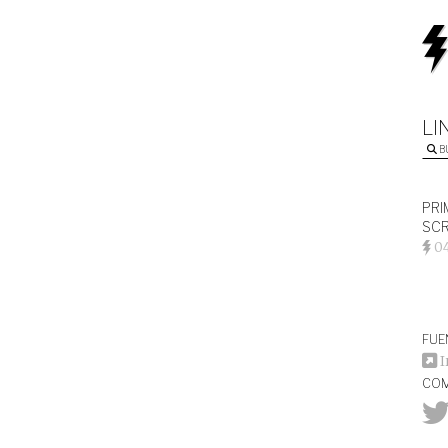
LI
B
PRI
SCR
0
FUE
I
COM