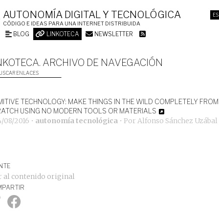
AUTONOMÍA DIGITAL Y TECNOLÓGICA
ES
CÓDIGO E IDEAS PARA UNA INTERNET DISTRIBUIDA
BLOG
LINKOTECA
NEWSLETTER
NKOTECA. ARCHIVO DE NAVEGACIÓN
USCAR ENLACES
MITIVE TECHNOLOGY: MAKE THINGS IN THE WILD COMPLETELY FROM
ATCH USING NO MODERN TOOLS OR MATERIALS
4/08/2016
•
autonomía tecnológica
• Por
Alfonso Sánchez Uzábal
NTE
r al contenido original
PARTIR