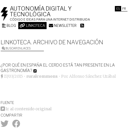
AUTONOMÍA DIGITAL Y
ES
FR
TECNOLÓGICA
CÓDIGO E IDEAS PARA UNA INTERNET DISTRIBUIDA
BLOG
LINKOTECA
NEWSLETTER
LINKOTECA. ARCHIVO DE NAVEGACIÓN
BUSCAR ENLACES
¿POR QUÉ EN ESPAÑA EL CERDO ESTÁ TAN PRESENTE EN LA
GASTRONOMÍA?
17/03/2015
•
ruralcommons
• Por
Alfonso Sánchez Uzábal
FUENTE
Ir al contenido original
COMPARTIR