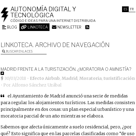
AUTONOMÍA DIGITAL Y
ES
FR
TECNOLÓGICA
CÓDIGO E IDEAS PARA UNA INTERNET DISTRIBUIDA
BLOG
LINKOTECA
NEWSLETTER
LINKOTECA. ARCHIVO DE NAVEGACIÓN
BUSCAR ENLACES
MADRID FRENTE A LA TURISTIZACIÓN. ¿MORATORIA O AMNISTÍA?
30/03/2018
•
Efecto Airbnb
,
Madrid
,
Moratoria
,
turistificación
• Por
Alfonso Sánchez Uzábal
el Ayuntamiento de Madrid anunció una serie de medidas
para regular los alojamientos turísticos. Las medidas consisten
principalmente en dos cosas: un plan especial urbanístico y una
moratoria parcial de un año mientras se elabora.
Sabemos que afecta únicamente a suelo residencial, pero, ¿por
qué? Esto significa que en las parcelas clasificadas como “de uso