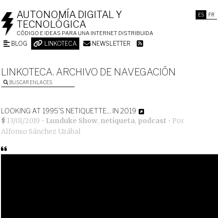
AUTONOMÍA DIGITAL Y
ES
FR
TECNOLÓGICA
CÓDIGO E IDEAS PARA UNA INTERNET DISTRIBUIDA
BLOG
LINKOTECA
NEWSLETTER
LINKOTECA. ARCHIVO DE NAVEGACIÓN
BUSCAR ENLACES
LOOKING AT 1995’S NETIQUETTE… IN 2019
13/01/2019
•
Lunduke Show
,
netiqueta
,
podcast
• Por
Alfonso Sánchez Uzábal