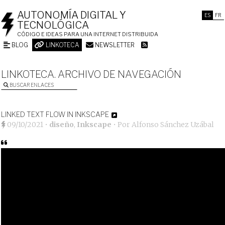
AUTONOMÍA DIGITAL Y
ES
FR
TECNOLÓGICA
CÓDIGO E IDEAS PARA UNA INTERNET DISTRIBUIDA
BLOG
LINKOTECA
NEWSLETTER
LINKOTECA. ARCHIVO DE NAVEGACIÓN
BUSCAR ENLACES
LINKED TEXT FLOW IN INKSCAPE
09/10/2021
•
diseño
,
Inkscape
• Por
Alfonso Sánchez Uzábal