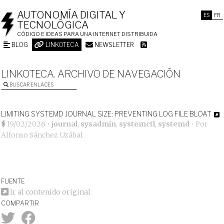
AUTONOMÍA DIGITAL Y
ES
FR
TECNOLÓGICA
CÓDIGO E IDEAS PARA UNA INTERNET DISTRIBUIDA
BLOG
LINKOTECA
NEWSLETTER
LINKOTECA. ARCHIVO DE NAVEGACIÓN
BUSCAR ENLACES
LIMITING SYSTEMD JOURNAL SIZE: PREVENTING LOG FILE BLOAT
19/02/2026
•
journal
,
sysadmin
,
systemctl
,
systemd
• Por
Alfonso Sánchez Uzábal
FUENTE
Ir al contenido original
COMPARTIR