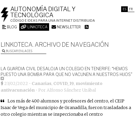
AUTONOMÍA DIGITAL Y
ES
FR
TECNOLÓGICA
CÓDIGO E IDEAS PARA UNA INTERNET DISTRIBUIDA
BLOG
LINKOTECA
NEWSLETTER
LINKOTECA. ARCHIVO DE NAVEGACIÓN
BUSCAR ENLACES
LA GUARDIA CIVIL DESALOJA UN COLEGIO EN TENERIFE: “HEMOS
PUESTO UNA BOMBA PARA QUE NO VACUNEN A NUESTROS HIJOS”
23/02/2022
•
Canarias
,
COVID_19
,
movimiento
antivacunación
• Por
Alfonso Sánchez Uzábal
Los más de 400 alumnos y profesores del centro, el CEIP
Isaac de Vega del municipio de Granadilla, fueron trasladados a
otro colegio mientras se inspeccionaba el centro