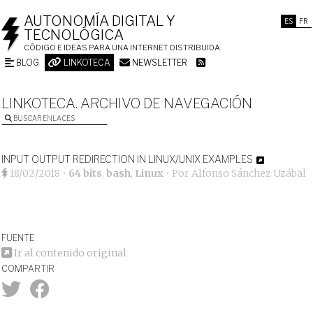
AUTONOMÍA DIGITAL Y
ES
FR
TECNOLÓGICA
CÓDIGO E IDEAS PARA UNA INTERNET DISTRIBUIDA
BLOG
LINKOTECA
NEWSLETTER
LINKOTECA. ARCHIVO DE NAVEGACIÓN
BUSCAR ENLACES
INPUT OUTPUT REDIRECTION IN LINUX/UNIX EXAMPLES
18/02/2018
•
64 bits
,
bash
,
Linux
• Por
Alfonso Sánchez Uzábal
FUENTE
Ir al contenido original
COMPARTIR