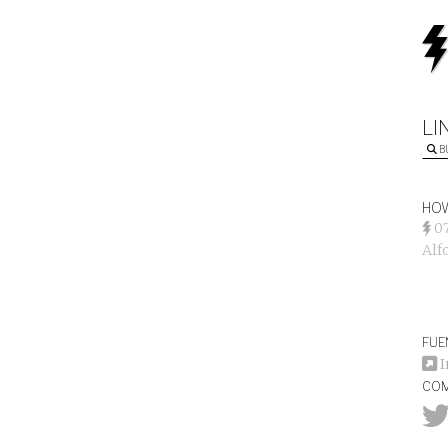
LI
B
HOW
0
Alf
FUE
I
COM