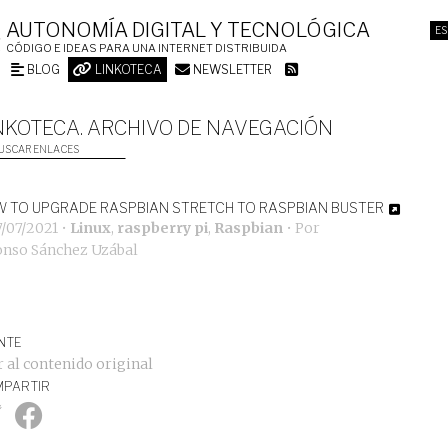
AUTONOMÍA DIGITAL Y TECNOLÓGICA
ES
CÓDIGO E IDEAS PARA UNA INTERNET DISTRIBUIDA
BLOG
LINKOTECA
NEWSLETTER
NKOTECA. ARCHIVO DE NAVEGACIÓN
USCAR ENLACES
 TO UPGRADE RASPBIAN STRETCH TO RASPBIAN BUSTER
7/07/2021
•
Linux
,
raspberry pi
,
Raspbian
• Por
onso Sánchez Uzábal
NTE
r al contenido original
PARTIR