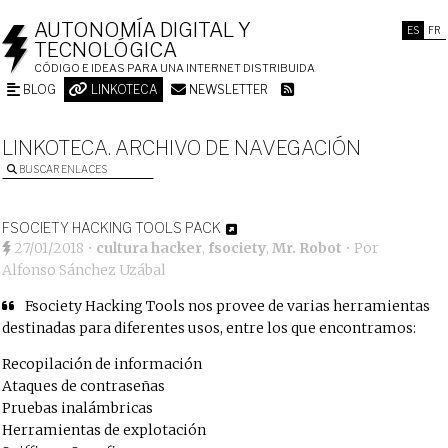
AUTONOMÍA DIGITAL Y
ES
FR
TECNOLÓGICA
CÓDIGO E IDEAS PARA UNA INTERNET DISTRIBUIDA
BLOG
LINKOTECA
NEWSLETTER
LINKOTECA. ARCHIVO DE NAVEGACIÓN
BUSCAR ENLACES
FSOCIETY HACKING TOOLS PACK
27/01/2018
•
cultura hacker
,
fsociety
,
Mr. Robot
• Por
Alfonso Sánchez Uzábal
Fsociety Hacking Tools nos provee de varias herramientas
destinadas para diferentes usos, entre los que encontramos:
Recopilación de información
Ataques de contraseñas
Pruebas inalámbricas
Herramientas de explotación