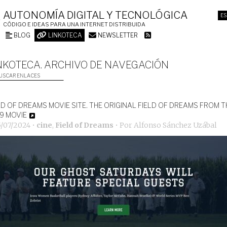
AUTONOMÍA DIGITAL Y TECNOLÓGICA
ES
CÓDIGO E IDEAS PARA UNA INTERNET DISTRIBUIDA
BLOG
LINKOTECA
NEWSLETTER
NKOTECA. ARCHIVO DE NAVEGACIÓN
USCAR ENLACES
LD OF DREAMS MOVIE SITE. THE ORIGINAL FIELD OF DREAMS FROM T
9 MOVIE
5/07/2024
•
cine
,
Field of Dreams
• Por
Alfonso Sánchez Uzábal