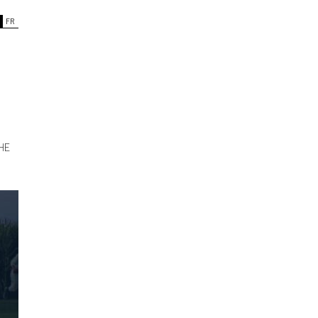
FR
HE