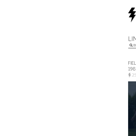
LI
B
FIE
198
2