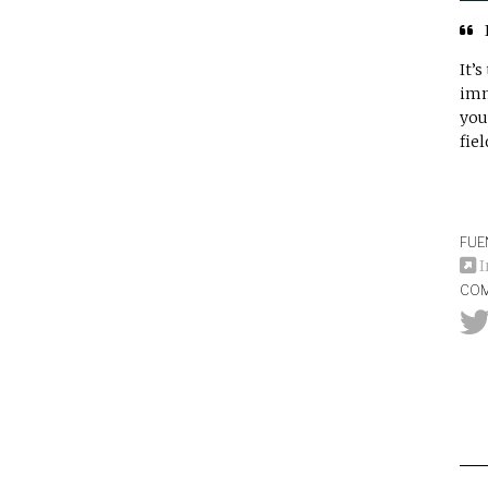
It’
imm
you
fiel
FUE
I
COM