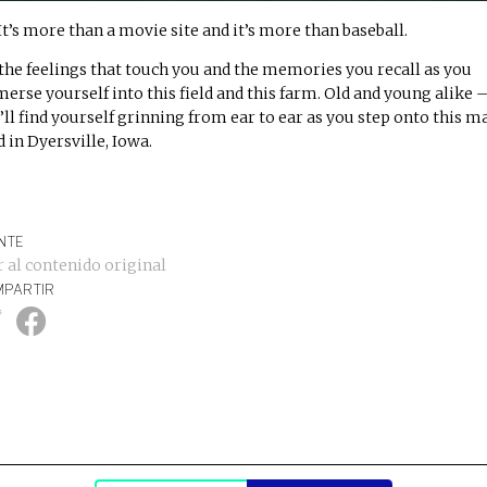
It’s more than a movie site and it’s more than baseball.
s the feelings that touch you and the memories you recall as you
erse yourself into this field and this farm. Old and young alike 
’ll find yourself grinning from ear to ear as you step onto this m
d in Dyersville, Iowa.
NTE
r al contenido original
PARTIR