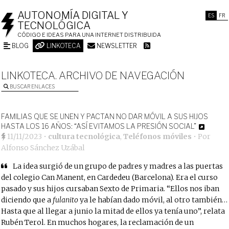
AUTONOMÍA DIGITAL Y
ES
FR
TECNOLÓGICA
CÓDIGO E IDEAS PARA UNA INTERNET DISTRIBUIDA
BLOG
LINKOTECA
NEWSLETTER
LINKOTECA. ARCHIVO DE NAVEGACIÓN
BUSCAR ENLACES
FAMILIAS QUE SE UNEN Y PACTAN NO DAR MÓVIL A SUS HIJOS
HASTA LOS 16 AÑOS: “ASÍ EVITAMOS LA PRESIÓN SOCIAL”
11/11/2023
•
cultura tecnológica
,
Teléfonos móviles
• Por
Alfonso Sánchez Uzábal
La idea surgió de un grupo de padres y madres a las puertas
del colegio Can Manent, en Cardedeu (Barcelona). Era el curso
pasado y sus hijos cursaban Sexto de Primaria. “Ellos nos iban
diciendo que a
fulanito
ya le habían dado móvil, al otro también…
Hasta que al llegar a junio la mitad de ellos ya tenía uno”, relata
Rubén Terol. En muchos hogares, la reclamación de un